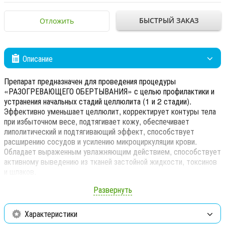
БЫСТРЫЙ ЗАКАЗ
Отложить
Описание
Препарат предназначен для проведения процедуры
«РАЗОГРЕВАЮЩЕГО ОБЕРТЫВАНИЯ» с целью профилактики и
устранения начальных стадий целлюлита (1 и 2 стадии).
Эффективно уменьшает целлюлит, корректирует контуры тела
при избыточном весе, подтягивает кожу, обеспечивает
липолитический и подтягивающий эффект, способствует
расширению сосудов и усилению микроциркуляции крови.
Обладает выраженным увлажняющим действием, способствует
активному выведению из тканей застойной жидкости, токсинов
и шлаков.
При разогревающем обертывании эффект тепла создается не
Развернуть
путем нагревания тканей, а благодаря усилению кровообращения
в зоне нанесения, что укоряет обменные процессы в клетках и
Характеристики
стимулируется процесс расщепления жиров. Водоросли, глина,