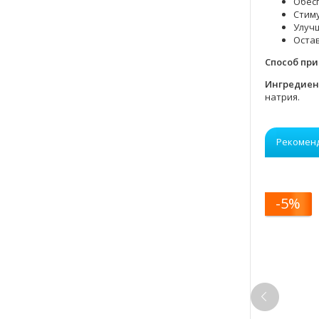
Обес
Стиму
Улучш
Остав
Способ пр
Ингредие
натрия.
Рекомен
-5%