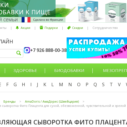
акты
|
Акции
|
Подарки
|
Скидки
|
Сотрудничество
НЛАЙН
+7 926 888-00-38
ЗДОРОВЬЕ
БИОДОБАВКИ
МЕЗОПРЕП
E
F
G
H
I
J
K
L
M
N
O
P
Q
S
T
V
Бренды
>
AmaDoris / АмаДорис (Швейцария)
>
сыворотка Фито Плацента для сухой, обезвоженной, чувствительной и зрелой
ЛЯЮЩАЯ СЫВОРОТКА ФИТО ПЛАЦЕНТА