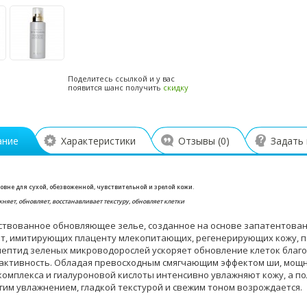
Поделитесь ссылкой и у вас
появится шанс получить
скидку
ание
Характеристики
Отзывы (
0
)
Задать
овне для сухой, обезвоженной, чувствительной и зрелой кожи.
яет, обновляет, восстанавливает текстуру, обновляет клетки
твованное обновляющее зелье, созданное на основе запатентован
т, имитирующих плаценту млекопитающих, регенерирующих кожу, пов
опептид зеленых микроводорослей ускоряет обновление клеток благ
активность. Обладая превосходным смягчающим эффектом ши, мощн
комплекса и гиалуроновой кислоты интенсивно увлажняют кожу, а 
угим увлажнением, гладкой текстурой и свежим тоном возрождается.