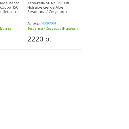
ное масло
Алоэ-гель 50 мл, 250 мл
Сыворотка для век от
сфора 150
Hidraloe Gel de Aloe
темных кругов 30 мл K-V
eflets du
Sesderma / Сесдерма
Anti-dark Circle Serum
E
Sesderma / Сесдерма
Артикул:
40007504
Артикул:
40001860
Шарм де
Sesderma / Сесдерма (Испания)
Sesderma / Сесдерма (Испа
2220 р.
6324 р.