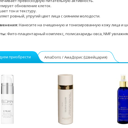
печивает превосходную питательную активность.
лирует обновление клеток.
ает тон и текстуру.
ляет ровный, упругий цвет лица с сиянием молодости.
именения
:
Нанесите на очищенную и тонизированную кожу лица и ше
нты
:
Фито-плацентарный комплекс
,
полисахариды овса, NMF увлажня
дуем приобрести
AmaDoris / АмаДорис (Швейцария)