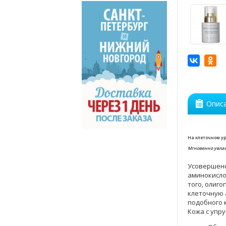
Опис
На клеточном ур
Мгновенно увлажн
Усовершенс
аминокисло
того, олиг
клеточную 
подобного 
Кожа с упр