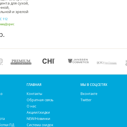
ента для сухой,
нной,
льной и зрелой
C 112
 АмаДорис
)
р.
ГЛАВНАЯ
МЫ В СОЦСЕТЯХ
аз
Контакты
Вконтакте
Обратная связь
Twitter
О нас
Акции/скидки
рта
NEW/Новинки
ботки ПД
Система скидок