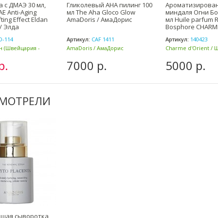
 с ДМАЭ 30 мл,
Гликолевый АНА пилинг 100
Ароматизирован
E Anti-Aging
мл The Aha Gloco Glow
миндаля Огни Бо
ting Effect Eldan
AmaDoris / АмаДорис
мл Huile parfum R
/ Элда
Bosphore CHARM
D-114
Артикул:
CAF 1411
Артикул:
140423
ан (Швейцария -
AmaDoris / АмаДорис
Charme d'Orient / 
(Швейцария)
Ориент (Франция)
р.
7000 р.
5000 р.
СМОТРЕЛИ
щая сыворотка