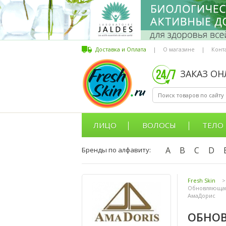
Доставка и Оплата
|
О магазине
|
Конт
ЗАКАЗ О
ЛИЦО
ВОЛОСЫ
ТЕЛО
A
B
C
D
Бренды по алфавиту:
Fresh Skin
>
Обновляющая 
АмаДорис
ОБНОВ