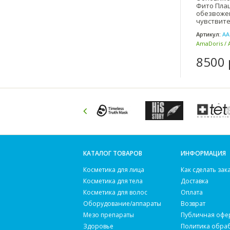
Фито Плац
обезвоже
чувствите
кожи 30
Артикул:
AA
AmaDoris /
(Швейцария
8500 
КАТАЛОГ ТОВАРОВ
ИНФОРМАЦИЯ
Косметика для лица
Как сделать зак
Косметика для тела
Доставка
Косметика для волос
Оплата
Оборудование/аппараты
Возврат
Мезо препараты
Публичная офе
Здоровье
Политика обра