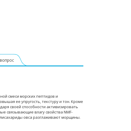
 вопрос
ной смеси морских пептидов и
ышая ее упругость, текстуру и тон. Кроме
одаря своей способности активизировать
ые связывающие влагу свойства NMF-
полисахариды овса разглаживают морщины.