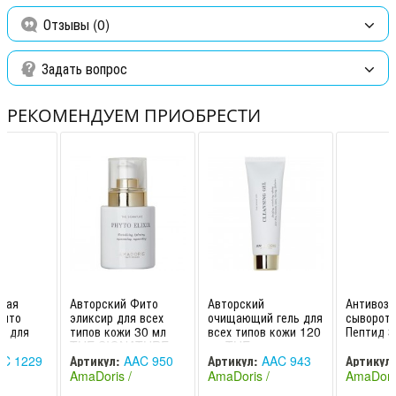
Отзывы (0)
Делает кожу осветленной, увлажненной, сужает поры и
приобретает здоровое сияние.
Задать вопрос
Способ применения
:
После очищения нанесите тоник на лицо и
шею ватным диском. Чтобы убрать отечность век, нанесите
РЕКОМЕНДУЕМ ПРИОБРЕСТИ
тоник на половину ватного диска, поместите под глазами и
оставьте на 5 минут.
Ингредиенты
:
Сок алоэ вера, экстракт корня японской
шелковицы, экстракты эдельвейса и женьшеня, экстракт
лепестков дамасской розы, экстракт горечавки желтой,
экстракт гамамелиса, васильковая вода, пантенол ,
микропротеины и гликопротеины.
ная
Авторский Фито
Авторский
Антивозр
Фито
эликсир для всех
очищающий гель для
сыворот
л для
типов кожи 30 мл
всех типов кожи 120
Пептид 3
кожи
THE SIGNATURE
мл THE
всех тип
AGE
FHYTO ELIXIR
SIGNATURE
THE AN
C 1229
Артикул:
AAC 950
Артикул:
AAC 943
Артикул:
YTO
AmaDoris / АмаДо
CLEANSING GEL
SERUM 
AmaDoris /
AmaDoris /
AmaDoris
AmaDoris / А
PEPT
АмаДорис
АмаДорис
АмаДори