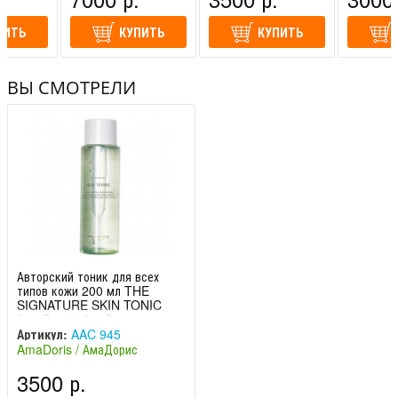
)
(Швейцария)
(Швейцария)
(Швейцар
ПИТЬ
КУПИТЬ
КУПИТЬ
ВЫ СМОТРЕЛИ
Авторский тоник для всех
типов кожи 200 мл THE
SIGNATURE SKIN TONIC
AmaDoris / АмаДорис
Артикул:
AAC 945
AmaDoris / АмаДорис
(Швейцария)
3500 р.