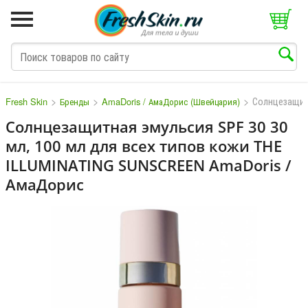
>
>
>
Солнцезащит
Fresh Skin
Бренды
AmaDoris / АмаДорис (Швейцария)
Солнцезащитная эмульсия SPF 30 30
мл, 100 мл для всех типов кожи THE
M
N
O
P
Q
S
T
V
W
ILLUMINATING SUNSCREEN AmaDoris /
АмаДорис