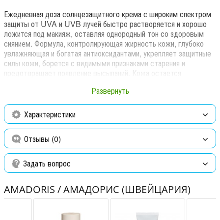
Ежедневная доза солнцезащитного крема с широким спектром
защиты от UVA и UVB лучей быстро растворяется и хорошо
ложится под макияж, оставляя однородный тон со здоровым
сиянием. Формула, контролирующая жирность кожи, глубоко
увлажняющая и богатая антиоксидантами, укрепляет защитные
силы кожи, борется с видимыми признаками старения и
предотвращает появление высыпаний. Кожа остается
защищенной, сохраненной и приобретает неотразимое сияние,
Развернуть
готовое принять на себя весь день.
Обеспечивает защиту от UVA и UVB лучей широкого
Характеристики
спектра
Защищает от свободных радикалов и агрессоров
Отзывы (0)
окружающей среды
Задать вопрос
Минимизирует признаки старения, такие как тонкие линии,
морщины и обесцвечивание
AMADORIS / АМАДОРИС (ШВЕЙЦАРИЯ)
Обеспечивает интенсивное увлажнение и успокаивает
покраснение и признаки чувствительности