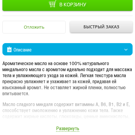
В КОРЗИНУ
БЫСТРЫЙ ЗАКАЗ
Отложить
Описание
Ароматическое масло на основе 100% натурального
миндального масла с ароматом идеально подходит для массажа
тела и увлажняющего ухода за кожей. Легкая текстура масла
прекрасно увлажняет и ухаживает за кожей, придавая ей
изысканный аромат. Не оставляет жирной пленки, полностью
впитывается.
Масло сладкого миндаля содержит витамины А, В6, В1, В2 и Е,
способствует омоложению и увлажнению кожи тела. Также
содержит жирные кислоты, глюкозиды, ценные аминокислоты,
минералы и фермент эмульсин, который успокаивает и смягчает
кожу.
Развернуть
Масло сладкого миндаля обладает хорошими