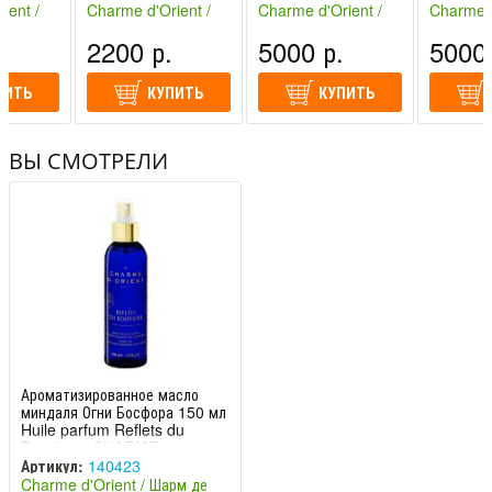
О
d'Orient
ДЕ ОРИЕ
ДЕ ОР
ient /
Charme d'Orient /
Charme d'Orient /
Charme d
иент
Шарм де Ориент
Шарм де Ориент
Шарм де
.
2200 р.
5000 р.
5000 
(Франция)
(Франция)
(Франция
ПИТЬ
КУПИТЬ
КУПИТЬ
ВЫ СМОТРЕЛИ
Ароматизированное масло
миндаля Огни Босфора 150 мл
Huile parfum Reflets du
Bosphore CHARME
Артикул:
140423
Charme d'Orient / Шарм де