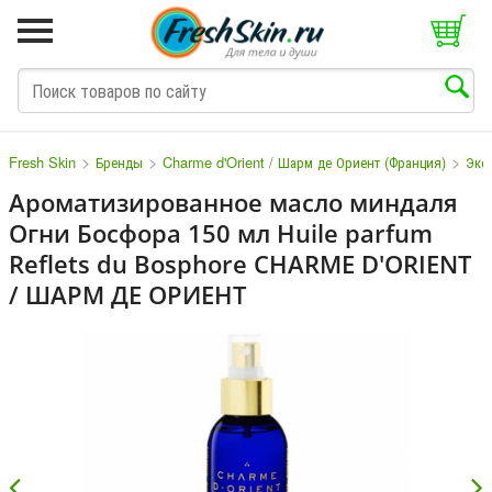
>
>
>
Fresh Skin
Бренды
Charme d'Orient / Шарм де Ориент (Франция)
Экс
Ароматизированное масло миндаля
Огни Босфора 150 мл Huile parfum
M
N
O
P
Q
S
T
V
W
Reflets du Bosphore CHARME D'ORIENT
/ ШАРМ ДЕ ОРИЕНТ