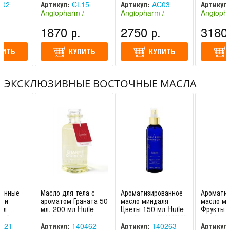
Angiopharm
Ангиофар
02
Артикул:
CL15
Артикул:
AC03
Артикул:
Angioph
 /
Angiopharm /
Angiopharm /
Angiopha
Россия)
Ангиофарм (Россия)
Ангиофарм (Россия)
Ангиофар
.
1870 р.
2750 р.
3180 
ПИТЬ
КУПИТЬ
КУПИТЬ
ЭКСКЛЮЗИВНЫЕ ВОСТОЧНЫЕ МАСЛА
анные
Масло для тела с
Ароматизированное
Ароматиз
е и
ароматом Граната 50
масло миндаля
масло м
мл
мл, 200 мл Huile
Цветы 150 мл Huile
Фрукты 1
té Argan
parfumee pour le
aux Fleurs CHARME
aux Fru
'ORIENT
corps Charme
D'ORIENT / ШАРМ
D'ORIEN
221
Артикул:
140462
Артикул:
140263
Артикул: