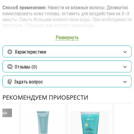
Способ применения:
Нанести на влажные волосы. Деликатно
помассировать кожу головы, оставить для воздействия на 2–3
минуты. Смыть большим количеством воды. При необходимости
повторить. Подходит для частого применения.
Активные ингредиенты:
кофеин, гидролизат протеинов сои,
Развернуть
гидролизат протеинов пшеницы, экстракт репчатого лука,
экстракт корня женьшеня, глюкоза, пантенол, цинк, аргинин
Характеристики
гидрохлорид, цитруллин, глюкозамин гидрохлорид, ниацинамид,
орнитин гидрохлорид, пиридоксин, биотин, гюконолактон, ПАВ.
Отзывы (0)
Для наружного применения. Избегать попадания в глаза. В
случае попадания промыть большим количеством воды. Не
Задать вопрос
применять при повреждении кожи головы. Хранить в закрытом
виде. Беречь от детей. Хранить в закрытом виде.
РЕКОМЕНДУЕМ ПРИОБРЕСТИ
ИЧИИ