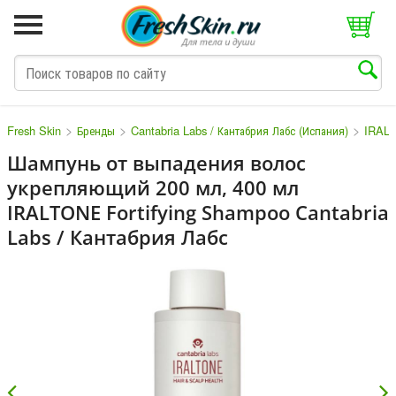
>
>
>
Fresh Skin
Бренды
Cantabria Labs / Кантабрия Лабс (Испания)
IRALT
Шампунь от выпадения волос
укрепляющий 200 мл, 400 мл
M
N
O
P
Q
S
T
V
W
IRALTONE Fortifying Shampoo Cantabria
Labs / Кантабрия Лабс