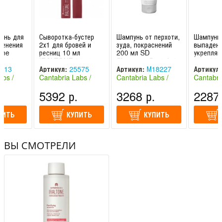
унь для
Сыворотка-бустер
Шампунь от перхоти,
Шампунь
менения
2х1 для бровей и
зуда, покраснений
выпадени
one
ресниц 10 мл
200 мл SD
укрепля
uent-
IRALTONE 2 in 1
Shampoo Cantabria
мл, 400 
oo
Lashes and
Labs / Кантабрия
IRALTONE
113
Артикул:
25575
Артикул:
М18227
Артикул:
Eyebrows Serum
Лабс
Shampoo
abs /
Cantabria Labs /
Cantabria Labs /
Cantabri
Boo
абс
Кантабрия Лабс
Кантабрия Лабс
Кантабри
.
5392 р.
3268 р.
2287 
(Испания)
(Испания)
(Испания
ПИТЬ
КУПИТЬ
КУПИТЬ
ВЫ СМОТРЕЛИ