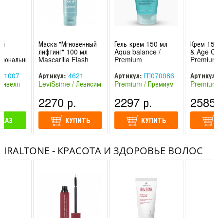
ий
Маска "Мгновенный
Гель-крем 150 мл
Крем 15
й
лифтинг" 100 мл
Aqua balance /
& Age Co
циональный
Mascarilla Flash
Premium
Premium
я глаз
Total Lift LeviSsime /
Professional
Professi
tion
Левиссим
01007
Артикул:
4621
Артикул:
ГП070086
Артикул:
ro-
Кинвелл
LeviSsime / Левисим
Premium / Премиум
Premium
(Испания)
(Россия)
(Россия)
.
2270 р.
2297 р.
2585 
АКАЗ
КУПИТЬ
КУПИТЬ
IRALTONE - КРАСОТА И ЗДОРОВЬЕ ВОЛОС