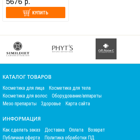
5676 р.
КУПИТЬ
КАТАЛОГ ТОВАРОВ
Косметика для лица
Косметика для тела
Косметика для волос
Оборудование/аппараты
Мезо препараты
Здоровье
Карта сайта
ИНФОРМАЦИЯ
Как сделать заказ
Доставка
Оплата
Возврат
Публичная оферта
Политика обработки ПД