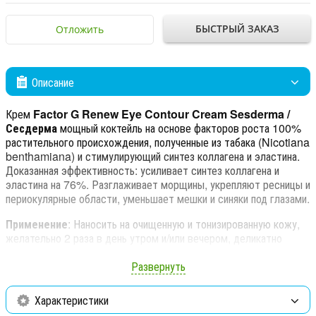
БЫСТРЫЙ ЗАКАЗ
Отложить
Описание
Крем
Factor G Renew Eye Contour Cream Sesderma /
Сесдерма
мощный коктейль на основе факторов роста 100%
растительного происхождения, полученные из табака (Nicotiana
benthamiana) и стимулирующий синтез коллагена и эластина.
Доказанная эффективность: усиливает синтез коллагена и
эластина на 76%. Разглаживает морщины, укрепляют ресницы и
периокулярные области, уменьшает мешки и синяки под глазами.
Применение
: Наносить на очищенную и тонизированную кожу,
желательно 2 раза в день утром и/или вечером, деликатно
втирая.
Развернуть
Состав:
Факторы роста, биомиметические пептиды, стволовые
клетки яблони домашней (Malus domestica), центелла
Характеристики
азиатская, кверцетин, эрготионеин, птеростильбен и витамин E.