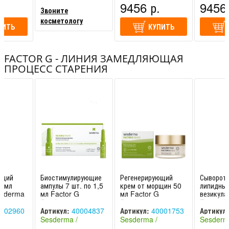
9456 р.
9456 
Звоните
косметологу
ПИТЬ
КУПИТЬ
FACTOR G - ЛИНИЯ ЗАМЕДЛЯЮЩАЯ
ПРОЦЕСС СТАРЕНИЯ
ющий
Биостимулирующие
Регенерирующий
Сыворотк
0 мл
ампулы 7 шт. по 1,5
крем от морщин 50
липидны
esderma
мл Factor G
мл Factor G
везикула
Sesderma /
Sesderma /
Factor 
Сесдерма
Сесдерма
/ Сесдер
002960
Артикул:
40004837
Артикул:
40001753
Артикул:
Sesderma /
Sesderma /
Sesderm