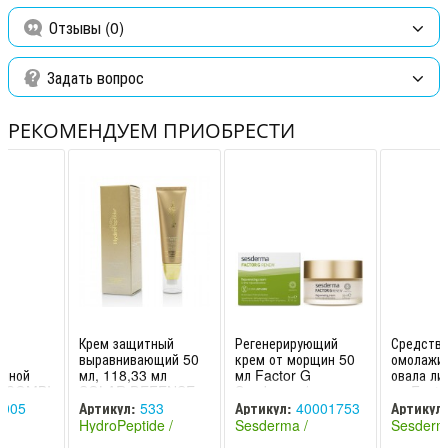
Отзывы (0)
Задать вопрос
РЕКОМЕНДУЕМ ПРИОБРЕСТИ
Крем защитный
Регенерирующий
Средств
и
выравнивающий 50
крем от морщин 50
омолажи
анной
мл, 118,33 мл
мл Factor G
овала ли
л COMBI
SOLAR DEFENSE
Sesderma /
мл Fact
le Care
TINTED SPF30
Сесдерма
Oval Fa
005
Артикул:
533
Артикул:
40001753
Артикул:
 Mesop
HydroPeptide /
Sesderm
HydroPeptide /
Sesderma /
Sesderm
Гидро
Гидро Пептид (США)
Сесдерма (Испания)
Сесдерма