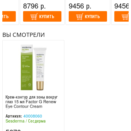
спания)
Сесдерма (Испания)
Сесдерма (Испания)
Сесдерма
.
8796 р.
9456 р.
9456 
ПИТЬ
КУПИТЬ
КУПИТЬ
ВЫ СМОТРЕЛИ
Крем-контур для зоны вокруг
глаз 15 мл Factor G Renew
Eye Contour Cream
Sesderma / Сесдерма
Артикул:
40008060
Sesderma / Сесдерма
(Испания)