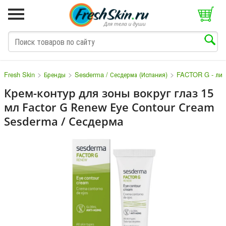
>
>
>
Fresh Skin
Бренды
Sesderma / Сесдерма (Испания)
FACTOR G - лин
Крем-контур для зоны вокруг глаз 15
мл Factor G Renew Eye Contour Cream
M
N
O
P
Q
S
T
V
W
Sesderma / Сесдерма