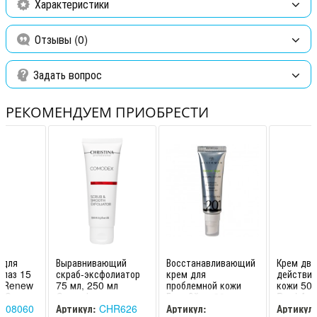
Характеристики
Отзывы (0)
Задать вопрос
РЕКОМЕНДУЕМ ПРИОБРЕСТИ
 для
Выравнивающий
Восстанавливающий
Крем дво
глаз 15
скраб-эксфолиатор
крем для
действия
G Renew
75 мл, 250 мл
проблемной кожи
кожи 50 
r Cream
Comodex
Грин-Эйдж 30 мл
Dual Act
Scrub&Smooth
FORMULA 201
Histomer
008060
Артикул:
CHR626
Артикул:
Артикул: