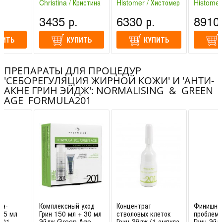
Exfoliator | Christin
Green Age Dermal
Christina / Кристина
Histomer / Хистомер
Histomer
HIS201V10
Crea
спания)
(Израиль)
(Италия)
(Италия)
.
3435 р.
6330 р.
8910 
ПИТЬ
КУПИТЬ
КУПИТЬ
ПРЕПАРАТЫ ДЛЯ ПРОЦЕДУР
'СЕБОРЕГУЛЯЦИЯ ЖИРНОЙ КОЖИ' И 'АНТИ-
АКНЕ ГРИН ЭЙДЖ': NORMALISING & GREEN
AGE FORMULA201
ка-
Комплексный уход
Концентрат
Финишны
75 мл
Грин 150 мл + 30 мл
стволовых клеток
проблемн
201
Эйдж Green Age
Грин-Эйдж (1 ампула
Грин-Эйд