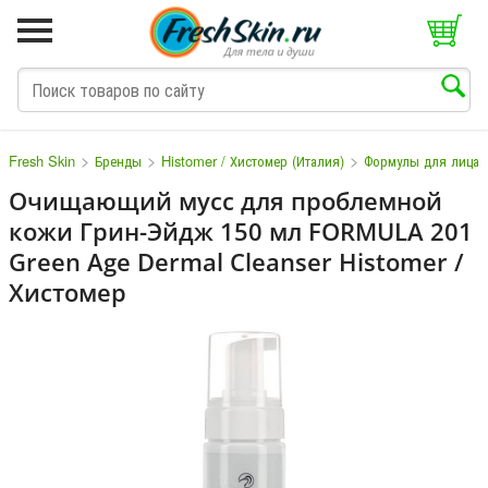
>
>
>
Fresh Skin
Бренды
Histomer / Хистомер (Италия)
Формулы для лица
Очищающий мусс для проблемной
кожи Грин-Эйдж 150 мл FORMULA 201
M
N
O
P
Q
S
T
V
W
Green Age Dermal Cleanser Histomer /
Хистомер