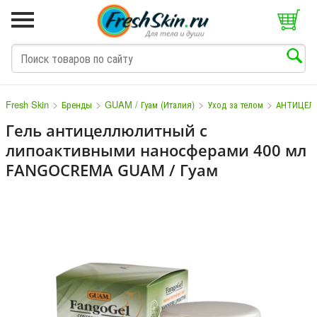
>
>
>
>
Fresh Skin
Бренды
GUAM / Гуам (Италия)
Уход за телом
АНТИЦЕЛ
Гель антицеллюлитный с
липоактивными наносферами 400 мл
M
N
O
P
Q
S
T
V
W
FANGOCREMA GUAM / Гуам