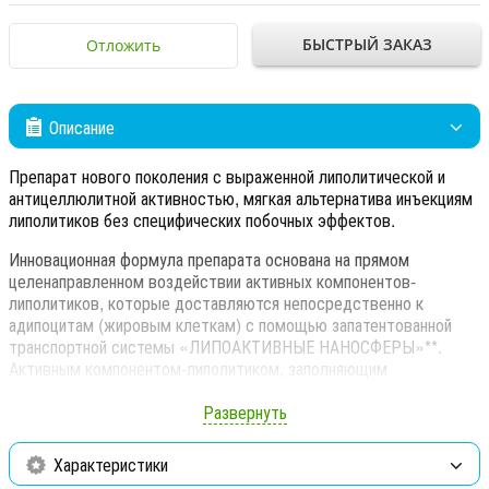
БЫСТРЫЙ ЗАКАЗ
Отложить
Описание
Препарат нового поколения с выраженной липолитической и
антицеллюлитной активностью, мягкая альтернатива инъекциям
липолитиков без специфических побочных эффектов.
Инновационная формула препарата основана на прямом
целенаправленном воздействии активных компонентов-
липолитиков, которые доставляются непосредственно к
адипоцитам (жировым клеткам) с помощью запатентованной
транспортной системы «ЛИПОАКТИВНЫЕ НАНОСФЕРЫ»**.
Активным компонентом-липолитиком, заполняющим
транспортные НАНОСФЕРЫ, является экстракт Кокколоба
(extract Coccoloba uvifera).
Развернуть
Уникальный липолитический механизм активных компонентов в
Характеристики
составе FANGOGEL GUAM – это сложная система их