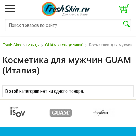
>
>
>
Косметика для мужчин
Fresh Skin
Бренды
GUAM / Гуам (Италия)
Косметика для мужчин GUAM
(Италия)
M
N
O
P
Q
S
T
V
W
В этой категории нет ни одного товара.