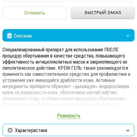
БЫСТРЫЙ ЗАКАЗ
Отложить
Описание
Специализированный препарат для использования ПОСЛЕ
процедур обертывания в качестве средства, повышающего
эффективность антицеллюлитных масок и закрепляющего их
липолитическое действие. КРЕМ-ГЕЛЬ также рекомендуется
применять как самостоятельное средство для профилактики и
устранения уже имеющийся дряблости кожи. Активные
ингредиенты препарата образуют «дышащую» водорослевую
вуаль на поверхности кожи, обеспечивая мягкий лифтинг,
успокаивает кожу, особенно после процедуры обертывания.
Обладает высокой проникающей способностью, быстро
впитывается, не оставляя ощущения липкости.
Развернуть
Интенсивное подтягивающее и успокаивающее воздействие
препарата обуславливается активностью его ингредиентного
Характеристики
состава: