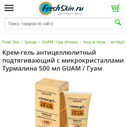
>
>
>
>
Fresh Skin
Бренды
GUAM / Гуам (Италия)
Уход за телом
АНТИЦЕЛ
Крем-гель антицеллюлитный
подтягивающий с микрокристаллами
M
N
O
P
Q
S
T
V
W
Турмалина 500 мл GUAM / Гуам