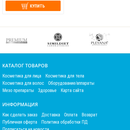
КУПИТЬ
КАТАЛОГ ТОВАРОВ
Косметика для лица
Косметика для тела
Косметика для волос
Оборудование/аппараты
Мезо препараты
Здоровье
Карта сайта
ИНФОРМАЦИЯ
Как сделать заказ
Доставка
Оплата
Возврат
Публичная оферта
Политика обработки ПД
Подписаться на новости