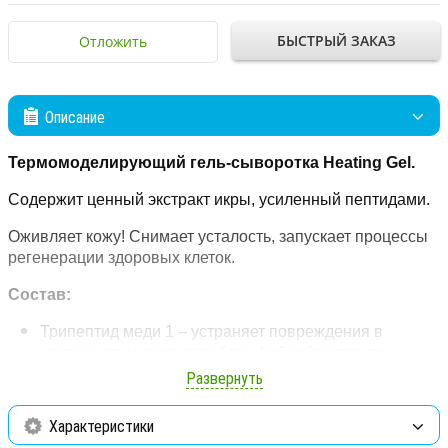
БЫСТРЫЙ ЗАКАЗ
Отложить
Описание
Термомоделирующий гель-сыворотка
Heating Gel
.
Содержит ценный экстракт икры, усиленный пептидами.
Оживляет кожу! Снимает усталость, запускает процессы
регенерации здоровых клеток.
Состав:
Трипептид меди 1 – устраняет повреждения в
клетках, стимулирует работу фибробластов по
восстановлению «молодого коллагена» 3-го типа,
Развернуть
фибронектина, эластина.
Характеристики
Экстракт лакричника – фитоэкстроген. Активатор