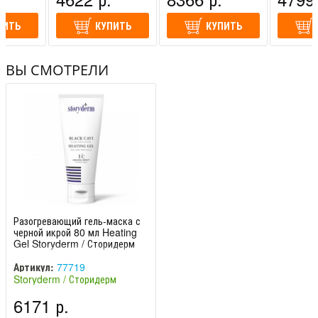
Корея)
Корея)
Корея)
Можно нанести гель повторно и сделать легкий массаж
ПИТЬ
КУПИТЬ
КУПИТЬ
лица.
Объем:
80 мл и 200 мл.
ВЫ СМОТРЕЛИ
Разогревающий гель-маска с
черной икрой 80 мл Heating
Gel Storyderm / Сторидерм
Артикул:
77719
Storyderm / Сторидерм
(Южная Корея)
6171 р.