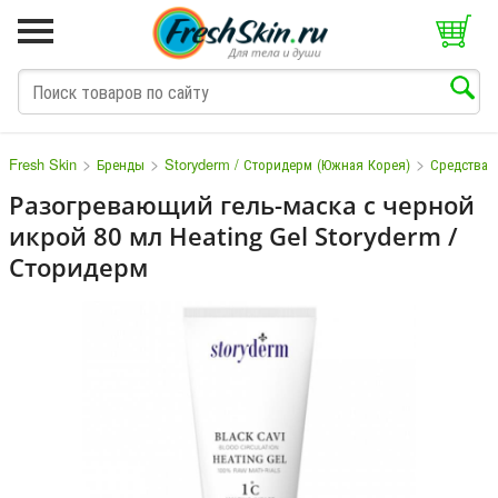
>
>
>
Fresh Skin
Бренды
Storyderm / Сторидерм (Южная Корея)
Средства 
Разогревающий гель-маска с черной
икрой 80 мл Heating Gel Storyderm /
M
N
O
P
Q
S
T
V
W
Сторидерм