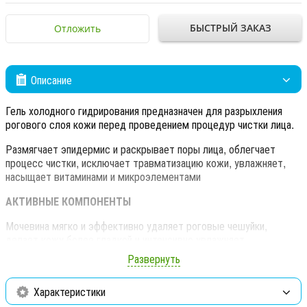
БЫСТРЫЙ ЗАКАЗ
Отложить
Описание
Гель холодного гидрирования предназначен для разрыхления
рогового слоя кожи перед проведением процедур чистки лица.
Размягчает эпидермис и раскрывает поры лица, облегчает
процесс чистки, исключает травматизацию кожи, увлажняет,
насыщает витаминами и микроэлементами
АКТИВНЫЕ КОМПОНЕНТЫ
Мочевина мягко и эффективно удаляет роговые чешуйки,
делает кожу более гладкой и интенсивно увлажняет.
Развернуть
Сок алоэ вера содержит около двухсот уникальных
компонентов, которые, взаимодействуя друг с другом,
благотворно сказываются на увлажнении, питании и очищении
Характеристики
кожи. В его состав входит 18 из 22 необходимых аминокислот