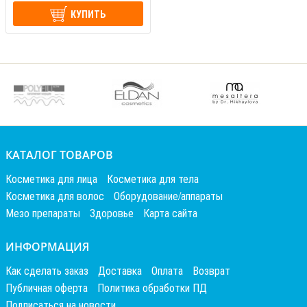
КУПИТЬ
КАТАЛОГ ТОВАРОВ
Косметика для лица
Косметика для тела
Косметика для волос
Оборудование/аппараты
Мезо препараты
Здоровье
Карта сайта
ИНФОРМАЦИЯ
Как сделать заказ
Доставка
Оплата
Возврат
Публичная оферта
Политика обработки ПД
Подписаться на новости