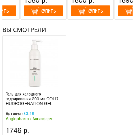
ПИТЬ
КУПИТЬ
КУПИТЬ
ВЫ СМОТРЕЛИ
Гель для холодного
гидрирования 200 мл COLD
HUDROGENATION GEL
Ангиофарм / Angiopharm
Артикул:
CL19
Angiopharm / Ангиофарм
(Россия)
1746 р.