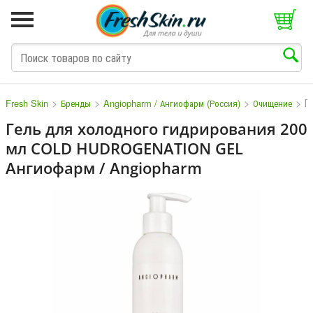
>
>
>
>
Г
Fresh Skin
Бренды
Angiopharm / Ангиофарм (Россия)
Очищение
Гель для холодного гидрирования 200
мл COLD HUDROGENATION GEL
M
N
O
P
Q
S
T
V
W
Ангиофарм / Angiopharm