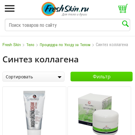
>
>
>
Синтез коллагена
Fresh Skin
Тело
Процедура по Уходу за Телом
Синтез коллагена
M
N
O
P
Q
S
T
V
W
Фильтр
Сортировать