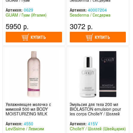
GUAM / Гуам
Sesderma / Сесдерма
Артикул:
0629
Артикул:
40007204
GUAM / Гуам (Италия)
Sesderma / Сесдерма
(Испания)
5950 р.
3072 р.
КУПИТЬ
КУПИТЬ
Увлажняющее молочко с
Эмульсия для тела 200 мл
мимозой 500 мл BODY
BIOLASTON emulsion pour
MOISTURIZING MILK
les corps CholleY / Шоллей
LeviSsime / Левиссим
Артикул:
4550
Артикул:
415V
LeviSsime / Левисим
CholleY / Шоллей (Швейцария)