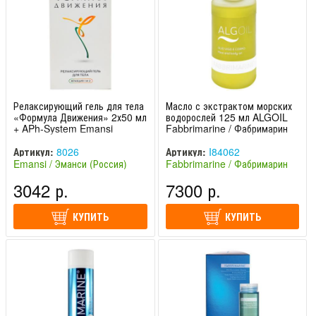
Релаксирующий гель для тела
Масло с экстрактом морских
«Формула Движения» 2х50 мл
водорослей 125 мл ALGOIL
+ APh-System Emansi
Fabbrimarine / Фабримарин
Артикул:
8026
Артикул:
I84062
Emansi / Эманси (Россия)
Fabbrimarine / Фабримарин
(Италия)
3042 р.
7300 р.
КУПИТЬ
КУПИТЬ