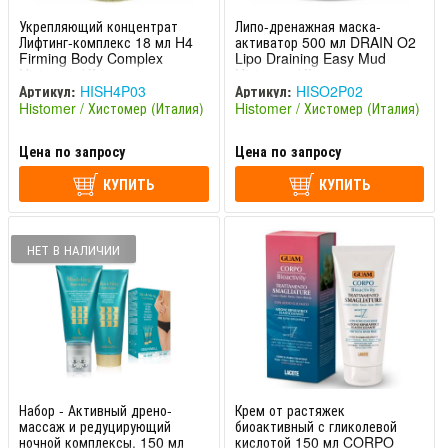
Укрепляющий концентрат
Липо-дренажная маска-
Лифтинг-комплекс 18 мл H4
активатор 500 мл DRAIN O2
Firming Body Complex
Lipo Draining Easy Mud
Histomer / Хистомер
Histomer / Хистомер
Артикул:
HISH4P03
Артикул:
HISO2P02
Histomer / Хистомер (Италия)
Histomer / Хистомер (Италия)
Цена по запросу
Цена по запросу
КУПИТЬ
КУПИТЬ
НЕТ В НАЛИЧИИ
Набор - Активный дрено-
Крем от растяжек
массаж и редуцирующий
биоактивный с гликолевой
ночной комплексы, 150 мл
кислотой 150 мл CORPO