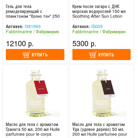
Гель для тела
Крем после загара с ДНК
ремоделирующий с
морских водорослей 150 мл
планктоном "Хроно тон" 250
Soothing After Sun Lotion
мл Chronocare Chrono Tono
Fabbrimarine / Фабримарин
Fabbrimarine / Фабримарин
Артикул:
I381993
Артикул:
IS009
Fabbrimarine / Фабримарин
Fabbrimarine / Фабримарин
(Италия)
(Италия)
12100 р.
5300 р.
КУПИТЬ
КУПИТЬ
Масло для тела с ароматом
Масло для тела с ароматом
Граната 50 мл, 200 мл Huile
Уда (удовое дерево) 50 мл,
parfumee pour le corps
200 мл Huile parfumee pour