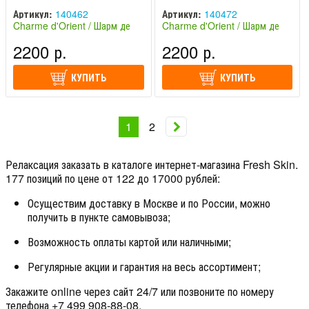
Charme d'Orient / Шарм де
le corps Charme d'Orient /
Ориент
Шарм де Ориент
Артикул:
140462
Артикул:
140472
Charme d'Orient / Шарм де
Charme d'Orient / Шарм де
Ориент (Франция)
Ориент (Франция)
2200 р.
2200 р.
КУПИТЬ
КУПИТЬ
1
2
Релаксация заказать в каталоге интернет-магазина Fresh Skin.
177 позиций по цене от 122 до 17000 рублей:
Осуществим доставку в Москве и по России, можно
получить в пункте самовывоза;
Возможность оплаты картой или наличными;
Регулярные акции и гарантия на весь ассортимент;
Закажите online через сайт 24/7 или позвоните по номеру
телефона +7 499 908-88-08.