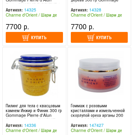
Fruits CHARME D'ORIENT /
Pierre d'Alun Fleur d'oranger
ШАРМ ДЕ ОРИЕНТ
CHARME D'ORIENT / ШАРМ
Артикул:
14325
Артикул:
14328
ДЕ ОРИЕНТ
Charme d'Orient / Шарм де
Charme d'Orient / Шарм де
Ориент (Франция)
Ориент (Франция)
7700 р.
7700 р.
КУПИТЬ
КУПИТЬ
Пилинг для тела с квасцовым
Гоммаж с розовыми
камнем Инжир и Финик 300 гр
кристаллами и измельченной
Gommage Pierre d'Alun
скорлупой ореха арганы 200
Figues & Dattes CHARME
гр 2 кг AORES Body scrub
D'ORIENT / ШАРМ ДЕ ОРИЕНТ
with rose crystals and Argan
Артикул:
14336
Артикул:
147427
shell CHARME D'ORIENT /
Charme d'Orient / Шарм де
Charme d'Orient / Шарм де
ШАРМ ДЕ ОРИЕНТ