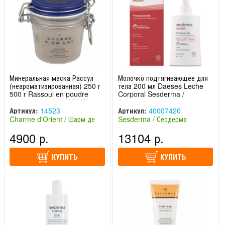
Минеральная маска Рассул
Молочко подтягивающее для
(неароматизированная) 250 г
тела 200 мл Daeses Leche
500 г Rassoul en poudre
Corporal Sesderma /
(non parfume) CHARME
Сесдерма
D'ORIENT / ШАРМ ДЕ ОРИЕНТ
Артикул:
14523
Артикул:
40007420
Charme d'Orient / Шарм де
Sesderma / Сесдерма
Ориент (Франция)
(Испания)
4900 р.
13104 р.
КУПИТЬ
КУПИТЬ