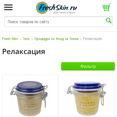
>
>
>
Релаксация
Fresh Skin
Тело
Процедура по Уходу за Телом
Релаксация
M
N
O
P
Q
S
T
V
W
Фильтр