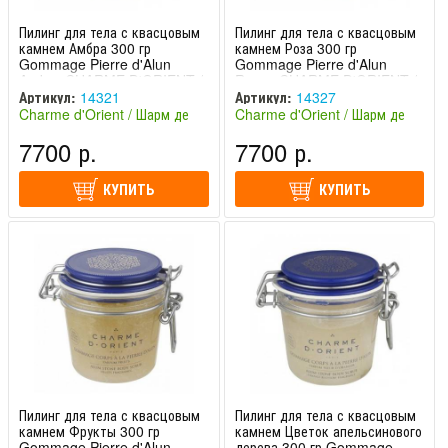
Пилинг для тела с квасцовым
Пилинг для тела с квасцовым
камнем Амбра 300 гр
камнем Роза 300 гр
Gommage Pierre d'Alun
Gommage Pierre d'Alun
Ambre CHARME D'ORIENT /
Roses CHARME D'ORIENT /
ШАРМ ДЕ ОРИЕНТ
ШАРМ ДЕ ОРИЕНТ
Артикул:
14321
Артикул:
14327
Charme d'Orient / Шарм де
Charme d'Orient / Шарм де
Ориент (Франция)
Ориент (Франция)
7700 р.
7700 р.
КУПИТЬ
КУПИТЬ
Пилинг для тела с квасцовым
Пилинг для тела с квасцовым
камнем Фрукты 300 гр
камнем Цветок апельсинового
Gommage Pierre d'Alun
дерева 300 гр Gommage