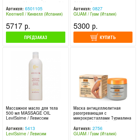
+200 мл Modeling Keenwell /
GUAM / Гуам
Кинвелл
Артикул:
6501105
Артикул:
0827
Keenwell / Кинвелл (Испания)
GUAM / Гуам (Италия)
5717 р.
5300 р.
ПРЕДЗАКАЗ
КУПИТЬ
Массажное масло для тела
Маска антицеллюлитная
500 мл MASSAGE OIL
разогревающая с
LeviSsime / Левиссим
микрокристаллами Турмалина
500 мл GUAM / Гуам
Артикул:
5413
Артикул:
2756
LeviSsime / Левисим
GUAM / Гуам (Италия)
(Испания)