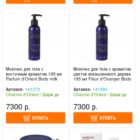
Молочко для тела с
Молочко для тела с ароматом
восточным ароматом 195 мл
цветов апельсинового дерева
Parfum d'Orient Body milk
195 мл Fleur d'Oranger Body
CHARME D'ORIENT / ШАРМ
milk CHARME D'ORIENT /
ДЕ ОРИЕНТ
ШАРМ ДЕ ОРИЕНТ
Артикул:
141373
Артикул:
141283
Charme d'Orient / Шарм де
Charme d'Orient / Шарм де
Ориент (Франция)
Ориент (Франция)
7300 р.
7300 р.
КУПИТЬ
КУПИТЬ