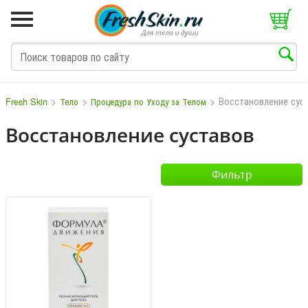
>
>
>
Восстановление сус
Fresh Skin
Тело
Процедура по Уходу за Телом
Восстановление суставов
M
N
O
P
Q
S
T
V
W
Фильтр