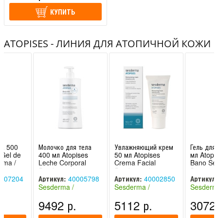
КУПИТЬ
ATOPISES - ЛИНИЯ ДЛЯ АТОПИЧНОЙ КОЖИ
ша 500
Молочко для тела
Увлажняющий крем
Гель для
 Gel de
400 мл Atopises
50 мл Atopises
мл Atopi
rma /
Leche Corporal
Crema Facial
Bano Se
Sesderma /
Sesderma /
Сесдерм
Сесдерма
Сесдерма
007204
Артикул:
40005798
Артикул:
40002850
Артикул:
Sesderma /
Sesderma /
Sesderm
спания)
Сесдерма (Испания)
Сесдерма (Испания)
Сесдерма
.
9492 р.
5112 р.
3072 