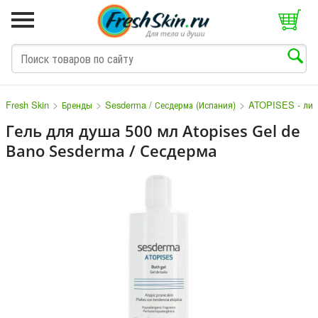
>
>
>
Fresh Skin
Бренды
Sesderma / Сесдерма (Испания)
ATOPISES - лин
Гель для душа 500 мл Atopises Gel de
Bano Sesderma / Сесдерма
M
N
O
P
Q
S
T
V
W