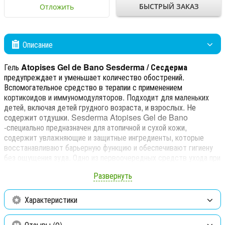
БЫСТРЫЙ ЗАКАЗ
Отложить
Описание
Гель
Atopises Gel de Bano Sesderma / Сесдерма
предупреждает и уменьшает количество обострений.
Вспомогательное средство в терапии с применением
кортикоидов и иммуномодуляторов. Подходит для маленьких
детей, включая детей грудного возраста, и взрослых. Не
содержит отдушки. Sesderma Atopises Gel de Bano
-специально предназначен для атопичной и сухой кожи,
содержит увлажняющие и защитные ингредиенты, которые
восстанавливают барьерную функцию и обеспечивают гигиену
без ощущения зуда. Одно из первоочередных средств ухода при
легкой и средней степени атопии, реактивной и сухой коже, при
Развернуть
хронических дерматитах, связанных с ксерозом.
Предупреждает и уменьшает проявления заболевания.
Характеристики
Показания к применению:
Атопический дерматит. Реактивная
и сухая кожа. Хронический дерматит, связанный с ксерозом
Отзывы (0)