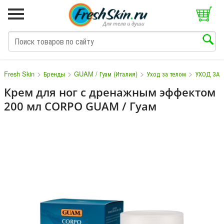
>
>
>
>
Fresh Skin
Бренды
GUAM / Гуам (Италия)
Уход за телом
УХОД ЗА 
Крем для ног с дренажным эффектом
200 мл CORPO GUAM / Гуам
M
N
O
P
Q
S
T
V
W