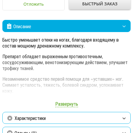
БЫСТРЫЙ ЗАКАЗ
Отложить
Описание
Быстро уменьшает отеки на ногах, благодаря входящему в
состав мощному дренажному комплексу.
Препарат обладает выраженным противоотечным,
сосудосуживающим, венотонизирующим действием, улучшает
трофику тканей.
Незаменимое средство первой помощи для «уставших» ног.
Снимает усталость, тяжесть, болевой синдром, успокаивает
кожу.
Антиоксидантный комплекс Pepha-Tight в составе крема
Развернуть
блокирует активность свободных радикалов, омолаживая кожу.
Комплекс Pepha-Tight представляет собой ПОЛИСАХАРИДЫ,
Характеристики
выделенные из экстракта микроводоросли
НАННОХЛОРОПСИСА.
Отзывы (0)