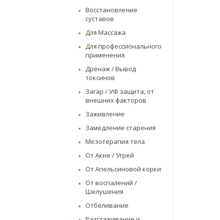
Восстановление
суставов
Для Массажа
Для профессионального
применения
Дренаж / Вывод
токсинов
Загар / УФ защита, от
внешних факторов
Заживление
Замедление старения
Мезотерапия тела
От Акне / Угрей
От Апельсиновой корки
От воспалений /
Шелушения
Отбеливание
Разглаживание и