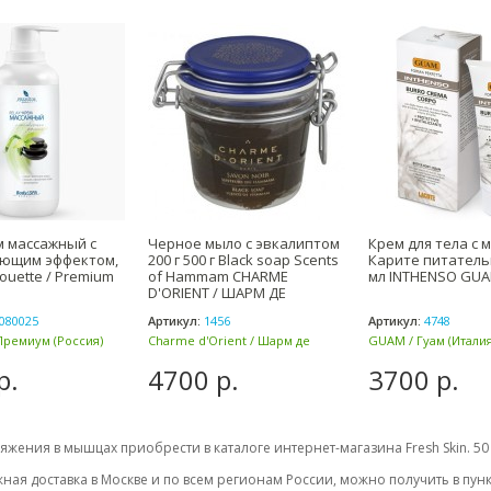
м массажный с
Черное мыло с эвкалиптом
Крем для тела с 
яющим эффектом,
200 г 500 г Black soap Scents
Карите питатель
houette / Premium
of Hammam CHARME
мл INTHENSO GUA
D'ORIENT / ШАРМ ДЕ
080025
Артикул:
1456
Артикул:
4748
Премиум (Россия)
Charme d'Orient / Шарм де
GUAM / Гуам (Италия
Ориент (Франция)
р.
4700 р.
3700 р.
яжения в мышцах приобрести в каталоге интернет-магазина Fresh Skin. 50
ная доставка в Москве и по всем регионам России, можно получить в пун