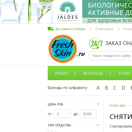
Доставка и Оплата
|
О магазине
|
Конт
ЗАКАЗ О
ЛИЦО
ВОЛОСЫ
ТЕЛО
A
B
C
D
Бренды по алфавиту:
ЦЕНА, РУБ
Fresh Skin
>
от
до
СНЯТИ
ТИП СРЕДСТВА
Сортировать