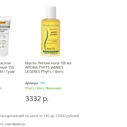
маслом
Масло Легкие ноги 100 мл
ный 150
AROMA PHYTS JAMBES
M / Гуам
LEGERES Phyt's / Фитс
Артикул:
186
)
Phyt's / Фитс (Франция)
3332 р.
 предложений по цене от 182 до 10300 рублей:
кте самовывоза;