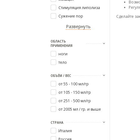
Возмо
Регул
Стимуляция липолиза
Сужение пор
Сделайте зак
Развернуть
ОБЛАСТЬ
ПРИМЕНЕНИЯ
ноги
тело
ОБЪЁМ / ВЕС
от 55 - 100 мл/гр
от 105 - 150 мл/гр
от 251 - 500 мл/гр
от 2005 мл / гр. и выше
СТРАНА
Италия
Россия