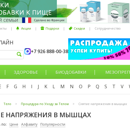
акты
|
Акции
|
Подарки
|
Скидки
|
Сотрудничество
НЛАЙН
+7 926 888-00-38
ЗДОРОВЬЕ
БИОДОБАВКИ
МЕЗОПРЕП
E
F
G
H
I
J
K
L
M
N
O
P
Q
S
T
V
Тело
>
Процедура по Уходу за Телом
>
Снятие напряжения в мышцах
Е НАПРЯЖЕНИЯ В МЫШЦАХ
 по:
Цене
Алфавиту
Популярности