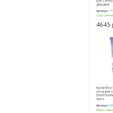
Eye Contou
ДжиДжи
Артикул:
11
GiGi Cosmet
(Израиль)
4645 
Крем Вос
уход для г
DEFATIGANT
Фитс
Артикул:
02
Phyt's / Фит