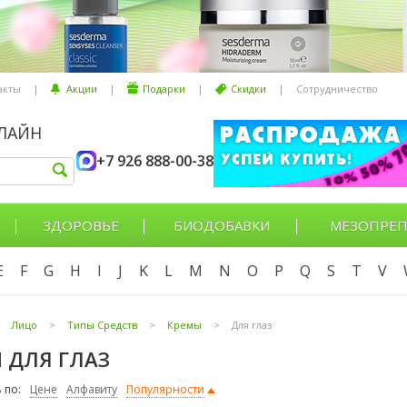
акты
|
Акции
|
Подарки
|
Скидки
|
Сотрудничество
НЛАЙН
+7 926 888-00-38
ЗДОРОВЬЕ
БИОДОБАВКИ
МЕЗОПРЕП
E
F
G
H
I
J
K
L
M
N
O
P
Q
S
T
V
Лицо
>
Типы Средств
>
Кремы
>
Для глаз
 ДЛЯ ГЛАЗ
 по:
Цене
Алфавиту
Популярности