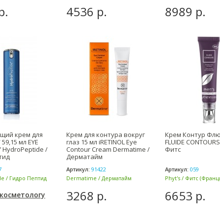
(Южная Корея)
р.
4536 р.
8989 р.
щий крем для
Крем для контура вокруг
Крем Контур Флю
 59,15 мл EYE
глаз 15 мл iRETINOL Eye
FLUIDE CONTOURS 
 HydroPeptide /
Contour Cream Dermatime /
Фитс
тид
Дерматайм
7
Артикул:
91422
Артикул:
059
e / Гидро Пептид
Dermatime / Дерматайм
Phyt's / Фитс (Франц
(Испания)
3268 р.
6653 р.
 косметологу