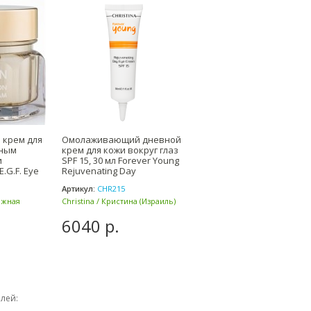
крем для
Омолаживающий дневной
ьным
крем для кожи вокруг глаз
и
SPF 15, 30 мл Forever Young
.G.F. Eye
Rejuvenating Day
Артикул:
CHR215
Южная
Christina / Кристина (Израиль)
6040 р.
блей: