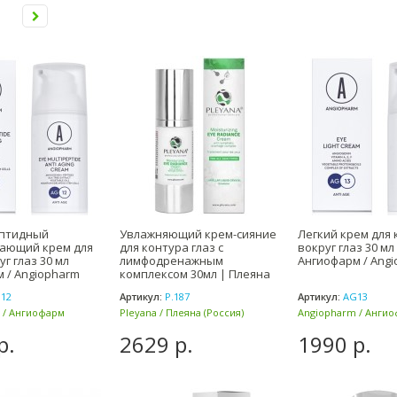
птидный
Увлажняющий крем-сияние
Легкий крем для 
ающий крем для
для контура глаз с
вокруг глаз 30 мл
г глаз 30 мл
лимфодренажным
Ангиофарм / Ang
 / Angiopharm
комплексом 30мл | Плеяна
12
Артикул:
P.187
Артикул:
AG13
 / Ангиофарм
Pleyana / Плеяна (Россия)
Angiopharm / Анги
(Россия)
р.
2629 р.
1990 р.