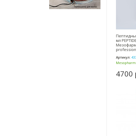
Пептидный
мл PEPTID
Мезофарм
profession
Артикул:
43
Mesopharm 
(Россия)
4700 