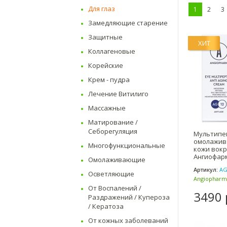
Для глаз
1
2
3
Замедляющие старение
Защитные
ХИТ
Коллагеновые
Корейские
Крем - пудра
Лечение Витилиго
Массажные
Матирование /
Себорегуляция
Мультипе
омолажив
Многофункциональные
кожи вокру
Ангиофарм
Омолаживающие
Артикул:
AG
Осветляющие
Angiopharm
От Воспалений /
(Россия)
3490 
Раздражений / Купероза
/ Кератоза
От кожных заболеваний