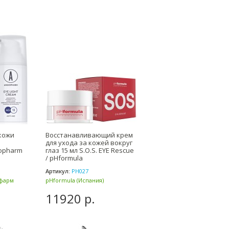
кожи
Восстанавливающий крем
для ухода за кожей вокруг
iopharm
глаз 15 мл S.O.S. EYE Rescue
/ pHformula
Артикул:
PH027
офарм
pHformula (Испания)
11920 р.