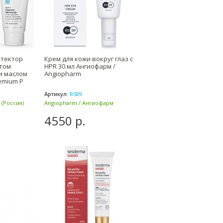
отектор
Крем для кожи вокруг глаз с
ктом
HPR 30 мл Ангиофарм /
и маслом
Angiopharm
remium P
Артикул:
RS09
(Россия)
Angiopharm / Ангиофарм
(Россия)
4550 р.