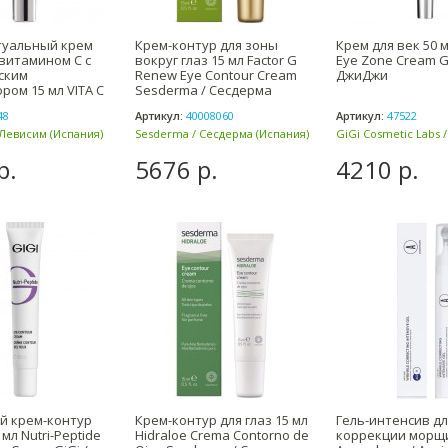
туальный крем
Крем-контур для зоны
Крем для век 50 м
 витамином С с
вокруг глаз 15 мл Factor G
Eye Zone Cream Gi
ским
Renew Eye Contour Cream
ДжиДжи
ром 15 мл VITA C
Sesderma / Сесдерма
48
Артикул:
40008060
Артикул:
47522
 Левисим (Испания)
Sesderma / Сесдерма (Испания)
GiGi Cosmetic Labs 
(Израиль)
р.
5676 р.
4210 р.
й крем-контур
Крем-контур для глаз 15 мл
Гель-интенсив дл
 мл Nutri-Peptide
Hidraloe Crema Contorno de
коррекции морщи