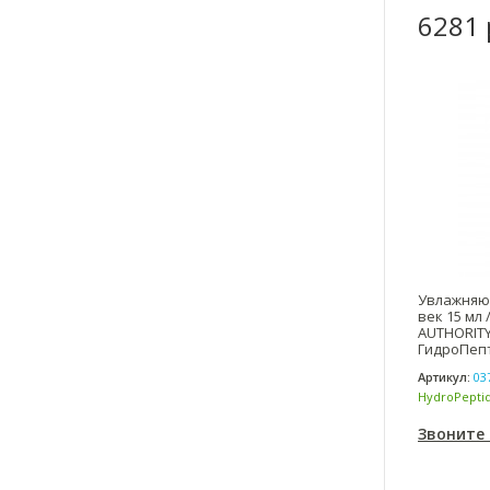
6281 
Увлажняю
век 15 мл /
AUTHORITY
ГидроПеп
Артикул:
03
HydroPeptid
(США)
Звоните