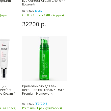
iopharm
Eye Contour Cream CholleY /
Шоллей
Артикул:
1005V
офарм
CholleY / Шоллей (Швейцария)
32200 р.
рщин
Крем-эликсир для век
 Perfect
Весенний коктейль 50 мл /
ye Cream /
Premium Homework
(
Артикул:
ГП040048
Южная Корея)
Premium / Премиум (Россия)