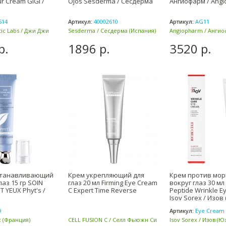
r Cream GiGi /
Ojos Sesderma / Сесдерма
Ангиофарм / Ang
514
Артикул:
40002610
Артикул:
AG11
ic Labs / Джи Джи
Sesderma / Сесдерма (Испания)
Angiopharm / Анги
(Россия)
р.
1896 р.
3520 р.
станавливающий
Крем укрепляющий для
Крем против мо
лаз 15 гр SOIN
глаз 20 мл Firming Eye Cream
вокруг глаз 30 мл
 YEUX Phyt's /
C Expert Time Reverse
Peptide Wrinkle E
Isov Sorex / Изов 
9
Артикул:
Eye Cream
с (Франция)
CELL FUSION C / Селл Фьюжн Си
Isov Sorex / Изов (