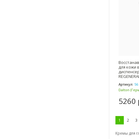
Восстана
для кожи 
диспенсер
REGENERAN
Артикул:
56 
Dalton (Гер
5260 
1
2
3
Кремы для гл