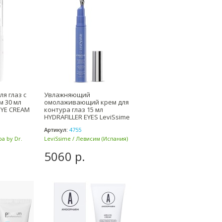
ля глаз с
Увлажняющий
м 30 мл
омолаживающий крем для
 EYE CREAM
контура глаз 15 мл
HYDRAFILLER EYES LeviSsime
/ Левиссим
Артикул:
4755
ра by Dr.
LeviSsime / Левисим (Испания)
5060 р.