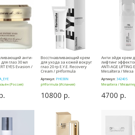
вливающий анти-
Восстнавливающий крем
Анти эйдж крем д
для глаз 30 мл
для ухода за кожей вокруг
лифтинг эффекто
RT EYES Evasion /
глаз 20 гр E.Y.E. Recovery
ANTI-AGE LIFTING
Cream / pHformula
Mesaltera / Меза
A_EYE
Артикул:
PH038N
Артикул:
342405
азьён (Россия)
pHformula (Испания)
Mesaltera / Мезалте
Mikhaylova (Россия)
р.
10800 р.
4700 р.