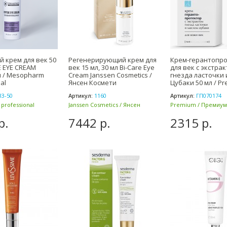
 крем для век 50
Регенерирующий крем для
Крем-герантопр
E EYE CREAM
век 15 мл, 30 мл Bi-Care Eye
для век с экстра
 / Mesopharm
Cream Janssen Cosmetics /
гнезда ласточки 
al
Янсен Космети
Цубаки 50 мл / P
33-50
Артикул:
1160
Артикул:
ГП070174
professional
Janssen Cosmetics / Янсен
Premium / Премиум 
Косметикс (Германия)
р.
7442 р.
2315 р.