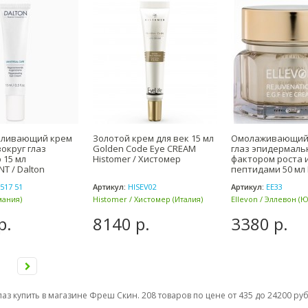
вливающий крем
Золотой крем для век 15 мл
Омолаживающий 
вокруг глаз
Golden Code Eye CREAM
глаз эпидермал
 15 мл
Histomer / Хистомер
фактором роста 
T / Dalton
пептидами 50 мл E
Cream
517 51
Артикул:
HISEV02
Артикул:
ЕЕ33
мания)
Histomer / Хистомер (Италия)
Ellevon / Эллевон (
Корея)
р.
8140 р.
3380 р.
аз купить в магазине Фреш Скин. 208 товаров по цене от 435 до 24200 ру