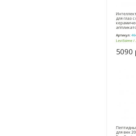
Интеллек
для глаз с
керамиче
аппликато
EYE +
Артикул:
46
LeviSsime /
5090 
Пептидны
для век 20