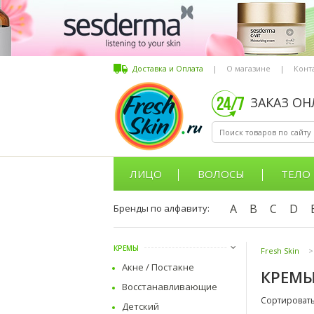
Доставка и Оплата
|
О магазине
|
Конт
ЗАКАЗ О
ЛИЦО
ВОЛОСЫ
ТЕЛО
A
B
C
D
Бренды по алфавиту:
КРЕМЫ
Fresh Skin
>
Акне / Постакне
КРЕМЫ
Восстанавливающие
Сортировать
Детский