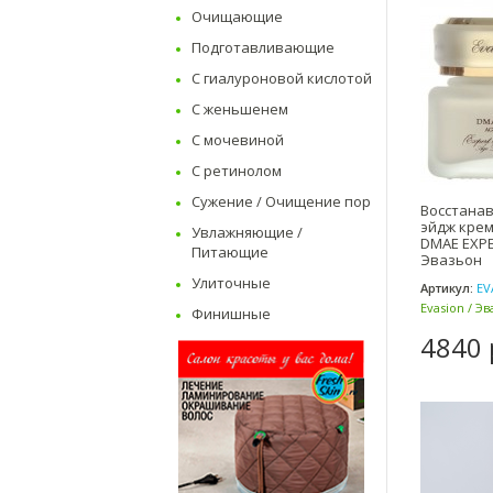
Очищающие
Подготавливающие
С гиалуроновой кислотой
С женьшенем
С мочевиной
С ретинолом
Сужение / Очищение пор
Восстана
эйдж крем 
Увлажняющие /
DMAE EXPE
Питающие
Эвазьон
Улиточные
Артикул:
EV
Evasion / Эв
Финишные
4840 