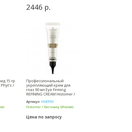
2446 р.
ид 15 гр
Профессиональный
Phyt's /
укрепляющий крем для
глаз 90 мл Eye Firming
REFINING CREAM Histomer /
Хисто
Артикул:
HISEP03
ия)
Histomer / Хистомер (Италия)
Цена по запросу