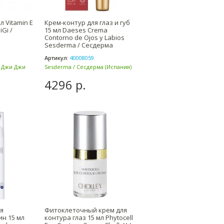
л Vitamin E
Крем-контур для глаз и губ
Gi /
15 мл Daeses Crema
Contorno de Ojos y Labios
Sesderma / Сесдерма
Артикул:
40008059
/ Джи Джи
Sesderma / Сесдерма (Испания)
4296 р.
я
Фитоклеточный крем для
н 15 мл
контура глаз 15 мл Phytocell