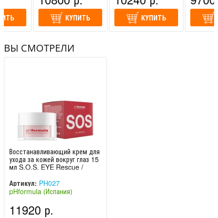
ПИТЬ
КУПИТЬ
КУПИТЬ
ВЫ СМОТРЕЛИ
Восстанавливающий крем для
ухода за кожей вокруг глаз 15
мл S.O.S. EYE Rescue /
pHformula
Артикул:
PH027
pHformula (Испания)
11920 р.