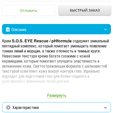
БЫСТРЫЙ ЗАКАЗ
Отложить
Описание
Крем
S.O.S. EYE Rescue / pHformula
содержит уникальный
пептидный комплекс, который помогает уменьшить появление
тонких линий и морщин, а также отечность и темные круги.
Невесомая текстура крема богата схожими с кожей
керамидами, которые помогают улучшить эластичность и
увлажнение кожи. Светоотражающая формула с шелковистой
текстурой осветляет кожу вокруг контура глаз. Идеально
подходит для подготовки глаз для более гладкого и
долговечного применения теней для век.
Рекомендуется для всех типов кожи.
Развернуть
Ключевые ингредиенты:
Характеристики
Пальмитоил трипептид-1 и Palmitoyl Tetrapeptide-7,