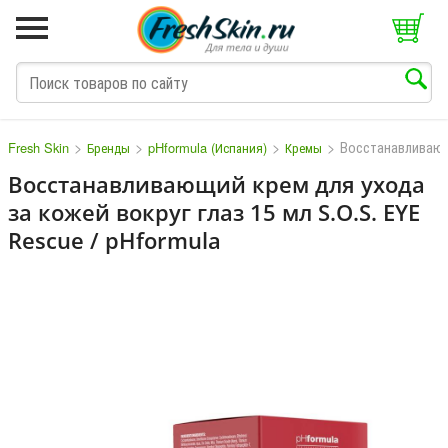
>
>
>
>
Восстанавливающ
Fresh Skin
Бренды
pHformula (Испания)
Кремы
Восстанавливающий крем для ухода
за кожей вокруг глаз 15 мл S.O.S. EYE
M
N
O
P
Q
S
T
V
Rescue / pHformula