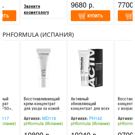
р.
9680 р.
7700 
Звоните
косметологу
ПИТЬ
КУПИТЬ
PHFORMULA (ИСПАНИЯ)
тный
Восстнавливающий
Активный
Восстан
нтрат
крем-концентрат
обновляющий
концентр
PF50+,
для ухода за кожей
концентрат для всех
с возрас
.V.
вокруг глаз 20 гр MD
типов кожи 30 мл
изменени
 50+ /
E.Y.E. Recovery Cre
A.C.T.I.V.E. formula
A.G.E. r
117
Артикул:
MD116
Артикул:
PH142
Артикул:
/ pHformula
pHfo
Испания)
pHformula (Испания)
pHformula (Испания)
pHformul
.
10800 р.
10240 р.
9700 