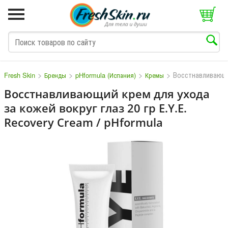
>
>
>
>
Восстнавливающи
Fresh Skin
Бренды
pHformula (Испания)
Кремы
Восстнавливающий крем для ухода
за кожей вокруг глаз 20 гр E.Y.E.
M
N
O
P
Q
S
T
V
W
Recovery Cream / pHformula