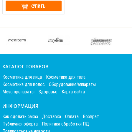
КУПИТЬ
КАТАЛОГ ТОВАРОВ
Косметика для лица
Косметика для тела
Косметика для волос
Оборудование/аппараты
Мезо препараты
Здоровье
Карта сайта
ИНФОРМАЦИЯ
Как сделать заказ
Доставка
Оплата
Возврат
Публичная оферта
Политика обработки ПД
Подписаться на новости