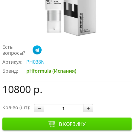
Есть
вопросы?
Артикул:
PH038N
Бренд:
pHformula (Испания)
10800 р.
Кол-во (шт):
В КОРЗИНУ