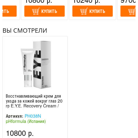
ПИТЬ
КУПИТЬ
КУПИТЬ
ВЫ СМОТРЕЛИ
Восстнавливающий крем для
ухода за кожей вокруг глаз 20
гр E.Y.E. Recovery Cream /
pHformula
Артикул:
PH038N
pHformula (Испания)
10800 р.