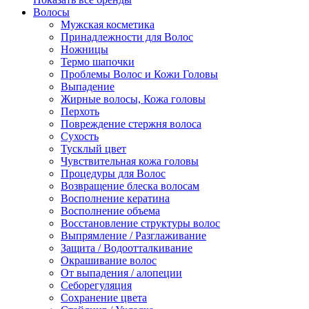
Волосы
Мужская косметика
Принадлежности для Волос
Ножницы
Термо шапочки
Проблемы Волос и Кожи Головы
Выпадение
Жирные волосы, Кожа головы
Перхоть
Повреждение стержня волоса
Сухость
Тусклый цвет
Чувствительная кожа головы
Процедуры для Волос
Возвращение блеска волосам
Восполнение кератина
Восполнение объема
Восстановление структуры волос
Выпрямление / Разглаживание
Защита / Водоотталкивание
Окрашивание волос
От выпадения / алопеции
Себорегуляция
Сохранение цвета