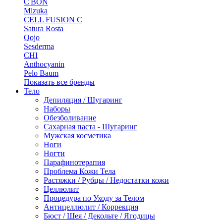
C'BON
Mizuka
CELL FUSION C
Satura Rosta
Qojo
Sesderma
CHI
Anthocyanin
Pelo Baum
Показать все бренды
Тело
Депиляция / Шугаринг
Наборы
Обезболивание
Сахарная паста - Шугаринг
Мужская косметика
Ноги
Ногти
Парафинотерапия
Проблема Кожи Тела
Растяжки / Рубцы / Недостатки кожи
Целлюлит
Процедура по Уходу за Телом
Антицеллюлит / Коррекция
Бюст / Шея / Декольте / Ягодицы