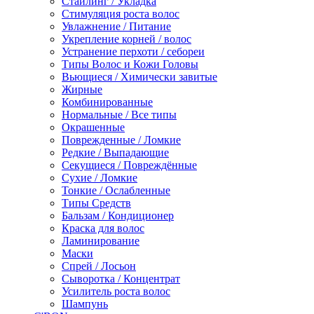
Стайлинг / Укладка
Стимуляция роста волос
Увлажнение / Питание
Укрепление корней / волос
Устранение перхоти / себореи
Типы Волос и Кожи Головы
Вьющиеся / Химически завитые
Жирные
Комбинированные
Нормальные / Все типы
Окрашенные
Поврежденные / Ломкие
Редкие / Выпадающие
Секущиеся / Повреждённые
Сухие / Ломкие
Тонкие / Ослабленные
Типы Средств
Бальзам / Кондиционер
Краска для волос
Ламинирование
Маски
Спрей / Лосьон
Сыворотка / Концентрат
Усилитель роста волос
Шампунь