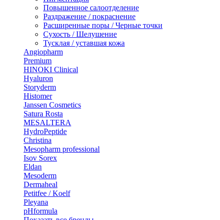
Повышенное салоотделение
Раздражение / покраснение
Расширенные поры / Черные точки
Сухость / Шелушение
Тусклая / уставшая кожа
Angiopharm
Premium
HINOKI Clinical
Hyaluron
Storyderm
Histomer
Janssen Cosmetics
Satura Rosta
MESALTERA
HydroPeptide
Christina
Mesopharm professional
Isov Sorex
Eldan
Mesoderm
Dermaheal
Petitfee / Koelf
Pleyana
pHformula
Показать все бренды