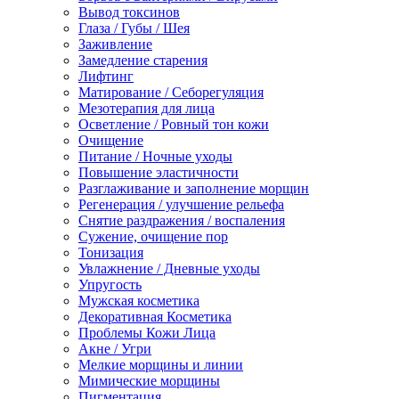
Вывод токсинов
Глаза / Губы / Шея
Заживление
Замедление старения
Лифтинг
Матирование / Себорегуляция
Мезотерапия для лица
Осветление / Ровный тон кожи
Очищение
Питание / Ночные уходы
Повышение эластичности
Разглаживание и заполнение морщин
Регенерация / улучшение рельефа
Снятие раздражения / воспаления
Сужение, очищение пор
Тонизация
Увлажнение / Дневные уходы
Упругость
Мужская косметика
Декоративная Косметика
Проблемы Кожи Лица
Акне / Угри
Мелкие морщины и линии
Мимические морщины
Пигментация