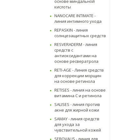
основе миндальной
кислоты
NANOCARE INTIMATE -
линия интимного ухода
REPASKIN - линия
солнцезащитных средств
RESVERADERM - линия
средств с
антиоксидантами на
основе ресвератрола
RETI-AGE - Линия средств
для коррекции морщин
на основе ретинола
RETISES - линия на основе
витамина С и ретинола
SALISES - линия против
акне для жирной кожи
SAMAY - линия средств
для ухода за
чувствительной кожей
SEBOVALIS - линия для