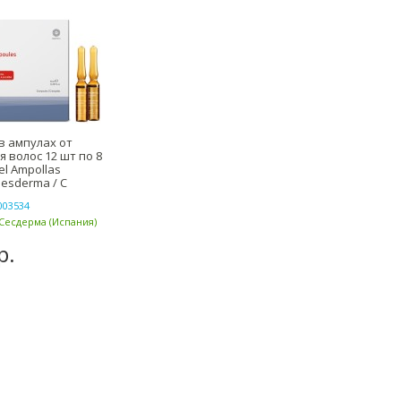
в ампулах от
 волос 12 шт по 8
el Ampollas
Sesderma / С
003534
Сесдерма (Испания)
р.