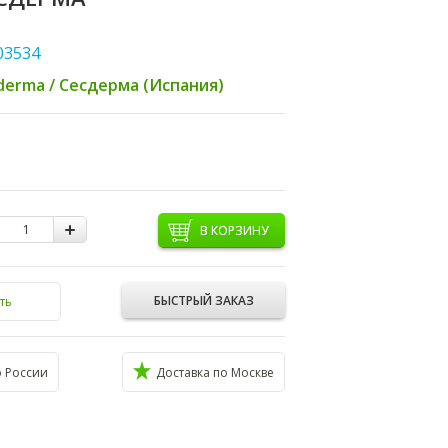
03534
derma / Сесдерма (Испания)
В КОРЗИНУ
БЫСТРЫЙ ЗАКАЗ
ть
о России
Доставка по Москве