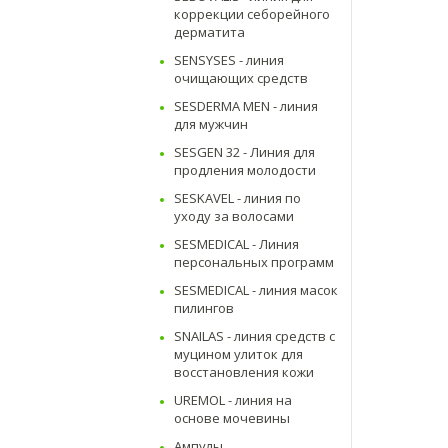
коррекции себорейного
дерматита
SENSYSES - линия
очищающих средств
SESDERMA MEN - линия
для мужчин
SESGEN 32 - Линия для
продления молодости
SESKAVEL - линия по
уходу за волосами
SESMEDICAL - Линия
персональных программ
SESMEDICAL - линия масок
пилингов
SNAILAS - линия средств с
муцином улиток для
восстановления кожи
UREMOL - линия на
основе мочевины
Ампулы