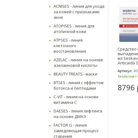
ACNISES - линия для ухода
за кожей с признаками
акне
ATOPISES - линия для
атопичной кожи
ATPSES - линия
клеточного
Средство 
восстановления
выпадения
мл Seskav
AZELAC - линия на основе
Anticaida 
азелаиновой кислоты
Артикул:
40
BEAUTY TREATS - маски
Sesderma / 
BTSES - линия с эффектом
8796 
ботокса и пептидами
C-VIT - линия на основе
витамина C
DAESES - линия лифтинга
на основе ДМАЭ
FACTOR G - линия
замедляющая процесс
старения