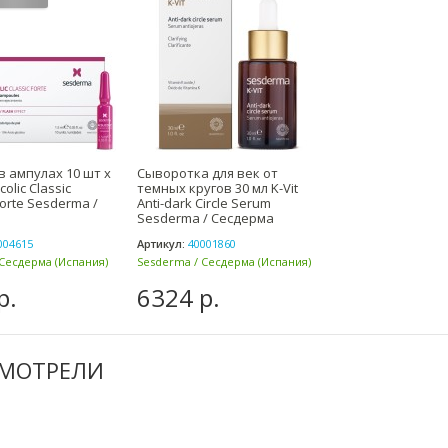
в ампулах 10 шт х
Сыворотка для век от
colic Classic
темных кругов 30 мл K-Vit
orte Sesderma /
Anti-dark Circle Serum
Sesderma / Сесдерма
004615
Артикул:
40001860
Сесдерма (Испания)
Sesderma / Сесдерма (Испания)
р.
6324 р.
СМОТРЕЛИ