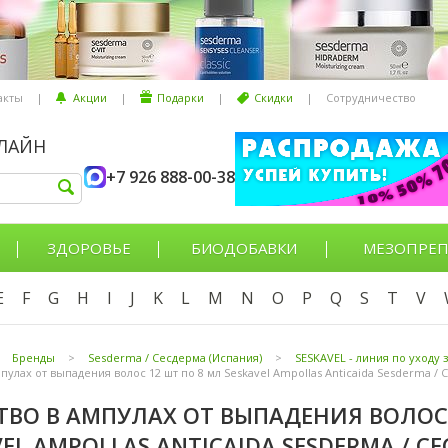
акты
|
Акции
|
Подарки
|
Скидки
|
Сотрудничество
НЛАЙН
+7 926 888-00-38
ЗДОРОВЬЕ
БИОДОБАВКИ
МЕЗОПРЕП
E
F
G
H
I
J
K
L
M
N
O
P
Q
S
T
V
Бренды
>
Sesderma / Сесдерма (Испания)
>
SESKAVEL - линия по уходу 
пулах от выпадения волос 12 шт по 8 мл Seskavel Ampollas Anticaida Sesderma /
ТВО В АМПУЛАХ ОТ ВЫПАДЕНИЯ ВОЛОС 
VEL AMPOLLAS ANTICAIDA SESDERMA / С