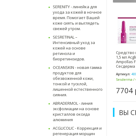
SERENITY - линейка для
ухода за кожей в ночное
время. Помогает Вашей
коже сиять и выглядеть
свежей утром.
SESRETINAL –
Интенсивный уход за
кожей на основе
Средство 
ретинола и
1,5 мл Acgli
биоретиноидов.
Ampollas F
Сесдерма
OCEANSKIN - новая гамма
продуктов для
Артикул:
40
обезвоженной кожи,
Sesderma / 
тонкой и тусклой,
7704 
лишенной естественного
сияния.
ABRADERMOL - линия
эксфолиации на основе
ВЫ 
кристаллов оксида
алюминия
ACGLICOLIC - Коррекция и
регенерация морщин