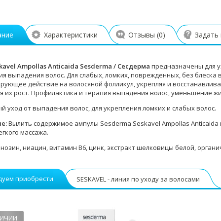
ание
Характеристики
Отзывы (
0
)
Задать
kavel Ampollas Anticaida Sesderma / Сесдерма
предназначены для у
ия выпадения волос. Для слабых, ломких, поврежденных, без блеска 
рующее действие на волосяной фолликул, укрепляя и восстанавлива
я их рост. Профилактика и терапия выпадения волос, уменьшение жи
й уход от выпадения волос, для укрепления ломких и слабых волос.
ие:
Вылить содержимое ампулы Sesderma Seskavel Ampollas Anticaida 
гкого массажа.
нозин, ниацин, витамин В6, цинк, экстракт шелковицы белой, орган
дуем приобрести
SESKAVEL - линия по уходу за волосами
ЛИЧИИ