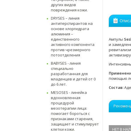
других видов
повреждения кожи.
DRYSES – линия
Опис
антиперспирантов на
основе хлоргидрата
алюминия –
Ампулы
Ses
единственного
и замедлен
активного компонента
ревитализи
против чрезмерного
активизиру
потоотделения
BABYSES - линия
Интенсивны
специально
Применен
разработанная для
помощью ле
младенцев и детей от 0
до 6 лет.
Состав:
Аде
MESOSES - линейка
вдохновленная
процедурой
Рекомен
мезотерапии лица:
помогает бороться с
признаками старения,
защищает и стимулирует
НЕТ В НА
клетки кожи.