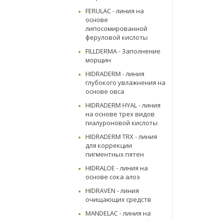
FERULAC - линия на
основе
липосомированной
феруловой кислоты
FILLDERMA - Заполнение
морщин
HIDRADERM - линия
глубокого увлажнения на
основе овса
HIDRADERM HYAL - линия
на основе трех видов
гиалуроновой кислоты
HIDRADERM TRX - линия
для коррекции
пигментных пятен
HIDRALOE - линия на
основе сока алоэ
HIDRAVEN - линия
очищающих средств
MANDELAC - линия на