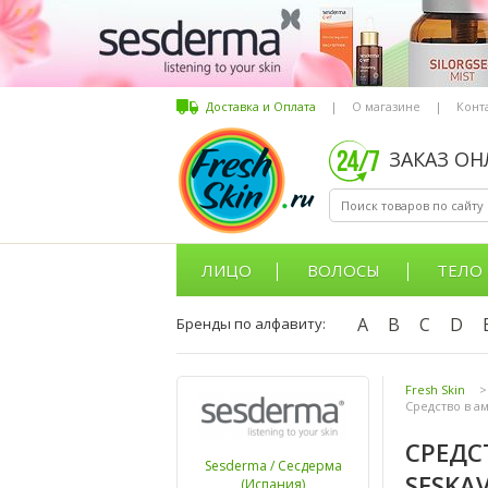
Доставка и Оплата
|
О магазине
|
Конт
ЗАКАЗ О
ЛИЦО
ВОЛОСЫ
ТЕЛО
A
B
C
D
Бренды по алфавиту:
Fresh Skin
>
Средство в ам
СРЕДС
Sesderma / Сесдерма
SESKA
(Испания)