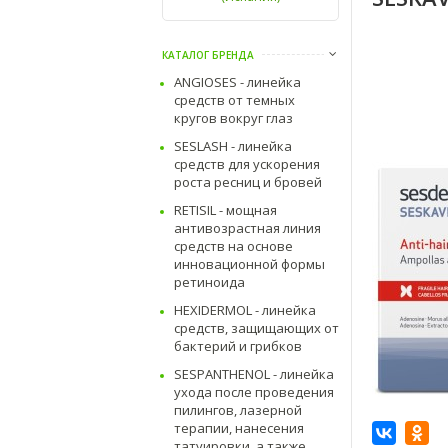
КАТАЛОГ БРЕНДА
ANGIOSES - линейка
средств от темных
кругов вокруг глаз
SESLASH - линейка
средств для ускорения
роста ресниц и бровей
RETISIL - мощная
антивозрастная линия
средств на основе
инновационной формы
ретиноида
HEXIDERMOL - линейка
средств, защищающих от
бактерий и грибков
SESPANTHENOL - линейка
ухода после проведения
пилингов, лазерной
терапии, нанесения
татуировки, а также