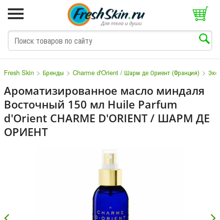
>
>
>
Fresh Skin
Бренды
Charme d'Orient / Шарм де Ориент (Франция)
Экс
Ароматизированное масло миндаля
Восточный 150 мл Huile Parfum
M
N
O
P
Q
S
T
V
W
d'Orient CHARME D'ORIENT / ШАРМ ДЕ
ОРИЕНТ