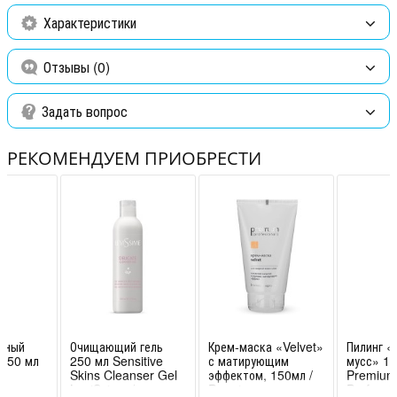
регенерирующими, противовоспалительными и
Характеристики
ранозаживляющими свойствами. Применение масла сладкого
миндаля придает коже здоровый вид, бархатную мягкость и
Отзывы (0)
эластичность.
Состав:
100% масло сладкого миндаля, парфюм.
Задать вопрос
Способ применения:
наносить на кожу тела после принятия
душа/ванны или использовать для профессионального массажа
РЕКОМЕНДУЕМ ПРИОБРЕСТИ
тела.
тный
Очищающий гель
Крем-маска «Velvet»
Пилинг «
0 50 мл
250 мл Sensitive
с матирующим
мусс» 15
Skins Cleanser Gel
эффектом, 150мл /
Premium
LeviSsime /
Premium
Professi