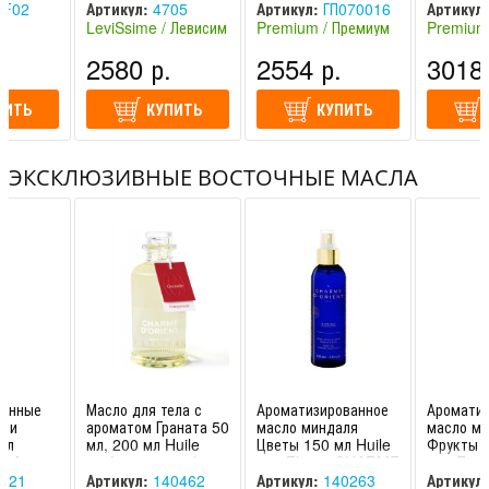
Левиссим
Professional
F02
Артикул:
4705
Артикул:
ГП070016
Артикул:
 /
LeviSsime / Левисим
Premium / Премиум
Premium
Россия)
(Испания)
(Россия)
(Россия)
.
2580 р.
2554 р.
3018 
ПИТЬ
КУПИТЬ
КУПИТЬ
ЭКСКЛЮЗИВНЫЕ ВОСТОЧНЫЕ МАСЛА
анные
Масло для тела с
Ароматизированное
Ароматиз
е и
ароматом Граната 50
масло миндаля
масло м
мл
мл, 200 мл Huile
Цветы 150 мл Huile
Фрукты 1
té Argan
parfumee pour le
aux Fleurs CHARME
aux Fru
'ORIENT
corps Charme
D'ORIENT / ШАРМ
D'ORIEN
221
Артикул:
140462
Артикул:
140263
Артикул: