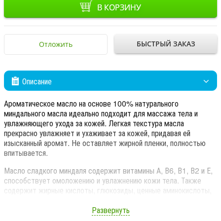
В КОРЗИНУ
БЫСТРЫЙ ЗАКАЗ
Отложить
Описание
Ароматическое масло на основе 100% натурального
миндального масла идеально подходит для массажа тела и
увлажняющего ухода за кожей. Легкая текстура масла
прекрасно увлажняет и ухаживает за кожей, придавая ей
изысканный аромат. Не оставляет жирной пленки, полностью
впитывается.
Масло сладкого миндаля содержит витамины А, В6, В1, В2 и Е,
способствует омоложению и увлажнению кожи тела. Также
содержит жирные кислоты, глюкозиды, ценные аминокислоты,
минералы и фермент эмульсин, который успокаивает и смягчает
кожу.
Развернуть
Масло сладкого миндаля обладает хорошими