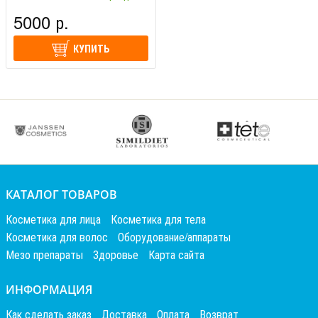
Ориент (Франция)
5000 р.
КУПИТЬ
КАТАЛОГ ТОВАРОВ
Косметика для лица
Косметика для тела
Косметика для волос
Оборудование/аппараты
Мезо препараты
Здоровье
Карта сайта
ИНФОРМАЦИЯ
Как сделать заказ
Доставка
Оплата
Возврат