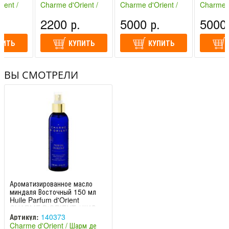
О
d'Orient
ДЕ ОРИЕ
ДЕ ОР
ient /
Charme d'Orient /
Charme d'Orient /
Charme d
иент
Шарм де Ориент
Шарм де Ориент
Шарм де
.
2200 р.
5000 р.
5000 
(Франция)
(Франция)
(Франция
ПИТЬ
КУПИТЬ
КУПИТЬ
ВЫ СМОТРЕЛИ
Ароматизированное масло
миндаля Восточный 150 мл
Huile Parfum d'Orient
CHARME D'ORIENT / ШАР
Артикул:
140373
Charme d'Orient / Шарм де