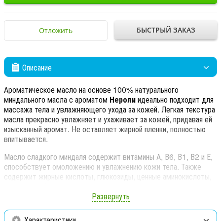
БЫСТРЫЙ ЗАКАЗ
Отложить
Описание
Ароматическое масло на основе 100% натурального
миндального масла с ароматом
Нероли
идеально подходит для
массажа тела и увлажняющего ухода за кожей. Легкая текстура
масла прекрасно увлажняет и ухаживает за кожей, придавая ей
изысканный аромат. Не оставляет жирной пленки, полностью
впитывается.
Масло сладкого миндаля содержит витамины А, В6, В1, В2 и Е,
способствует омоложению и увлажнению кожи тела. Также
содержит жирные кислоты, глюкозиды, ценные аминокислоты,
минералы и фермент эмульсин, который успокаивает и смягчает
кожу.
Развернуть
Масло сладкого миндаля обладает хорошими
регенерирующими, противовоспалительными и
Характеристики