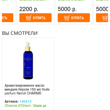
иент
Шарм де Ориент
Шарм де Ориент
Шарм де
.
2200 р.
5000 р.
5000 
(Франция)
(Франция)
(Франция
ПИТЬ
КУПИТЬ
КУПИТЬ
ВЫ СМОТРЕЛИ
Ароматизированное масло
миндаля Нероли 150 мл Huile
parfum Neroli CHARME
D'ORIENT / ШАРМ ДЕ
Артикул:
140413
Charme d'Orient / Шарм де