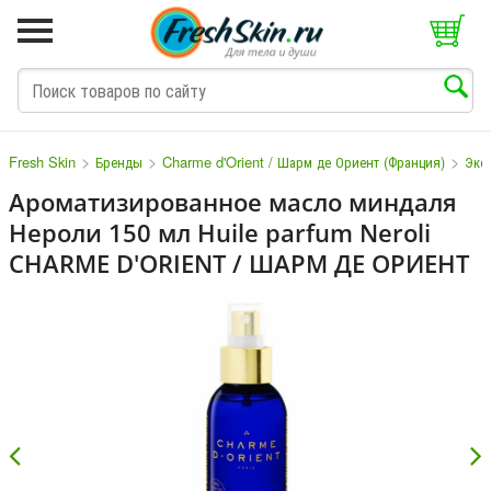
>
>
>
Fresh Skin
Бренды
Charme d'Orient / Шарм де Ориент (Франция)
Экс
Ароматизированное масло миндаля
Нероли 150 мл Huile parfum Neroli
M
N
O
P
Q
S
T
V
CHARME D'ORIENT / ШАРМ ДЕ ОРИЕНТ