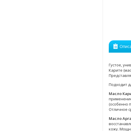
Опис
Густое, ун
Карите (ма
Представля
Подходит д
Масло Кар
применение
(особенно п
Отличное с
Масло Арг
восстанавл
кожу. Мощн