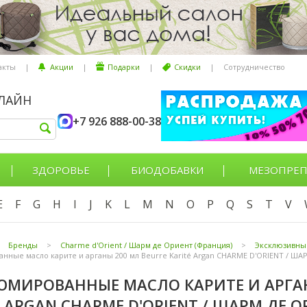
акты
|
Акции
|
Подарки
|
Скидки
|
Сотрудничество
НЛАЙН
+7 926 888-00-38
ЗДОРОВЬЕ
БИОДОБАВКИ
МЕЗОПРЕП
E
F
G
H
I
J
K
L
M
N
O
P
Q
S
T
V
Бренды
>
Charme d'Orient / Шарм де Ориент (Франция)
>
Эксклюзивны
ные масло карите и арганы 200 мл Beurre Karité Argan CHARME D'ORIENT / Ш
МИРОВАННЫЕ МАСЛО КАРИТЕ И АРГАН
É ARGAN CHARME D'ORIENT / ШАРМ ДЕ 