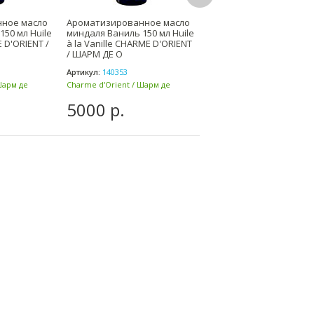
ное масло
Ароматизированное масло
Ароматизированное м
50 мл Huile
миндаля Ваниль 150 мл Huile
миндаля Восточный 15
 D'ORIENT /
à la Vanille CHARME D'ORIENT
Huile Parfum d'Orient
/ ШАРМ ДЕ О
CHARME D'ORIENT / ШАР
Артикул:
140353
Артикул:
140373
Шарм де
Charme d'Orient / Шарм де
Charme d'Orient / Шарм де
Ориент (Франция)
Ориент (Франция)
5000 р.
5000 р.