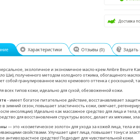
Доставка п
ание
Характеристики
Отзывы (
0
)
Задать
иверсальное, экологичное и экономичное масло-крем
Ambre Beurre Kar
сло Ши), полученного методом холодного отжима, обогащеного масл
ет собой гранулированное масло кремового оттенка с роскошной, т
ля всех типов кожи, идеально для сухой, обезвоженной кожи.
ите -
имеет богатое питательное действие, восстанавливает защит
 в зимний сезон, повышает эластичность кожи, смягчает, регенерир
осле инсоляции). Идеально как массажное средство для лица и тела, 
редство для восстановления структуры волос, делает их мягкими, эл
аны
— это «косметическое золото» для ухода за кожей лица, тела и 
ивающими свойствами. Улучшает цвет лица, повышает тонус и эласт
ое антивозрастное средство! Подходит для чувствительной кожи.