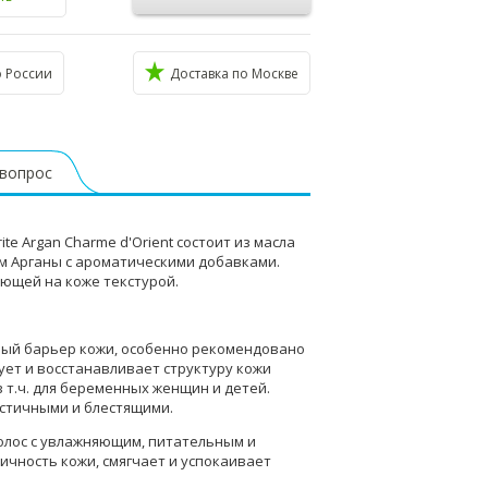
о России
Доставка по Москве
 вопрос
ite Argan Charme d'Orient состоит из масла
ом Арганы с ароматическими добавками.
ающей на коже текстурой.
ный барьер кожи, особенно рекомендовано
ует и восстанавливает структуру кожи
в т.ч. для беременных женщин и детей.
астичными и блестящими.
волос с увлажняющим, питательным и
ичность кожи, смягчает и успокаивает