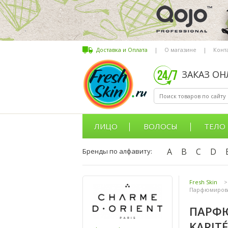
Доставка и Оплата
|
О магазине
|
Конт
ЗАКАЗ О
ЛИЦО
ВОЛОСЫ
ТЕЛО
A
B
C
D
Бренды по алфавиту:
Fresh Skin
>
Парфюмирован
ПАРФЮ
KARIT