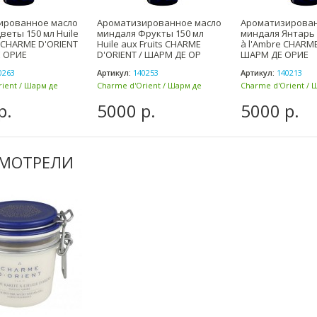
ированное масло
Ароматизированное масло
Ароматизирован
веты 150 мл Huile
миндаля Фрукты 150 мл
миндаля Янтарь 1
s CHARME D'ORIENT
Huile aux Fruits CHARME
à l'Ambre CHARME
Е ОРИЕ
D'ORIENT / ШАРМ ДЕ ОР
ШАРМ ДЕ ОРИЕ
0263
Артикул:
140253
Артикул:
140213
ient / Шарм де
Charme d'Orient / Шарм де
Charme d'Orient / 
анция)
Ориент (Франция)
Ориент (Франция)
р.
5000 р.
5000 р.
СМОТРЕЛИ