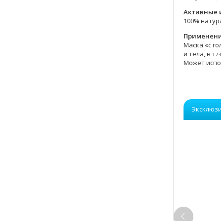
Активные 
100% натур
Применени
Маска «с го
и тела, в т
Может испо
Эксклюз