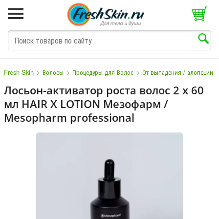
>
>
>
Fresh Skin
Волосы
Процедуры для Волос
От выпадения / алопеции
Лосьон-активатор роста волос 2 х 60
мл HAIR X LOTION Мезофарм /
M
N
O
P
Q
S
T
V
W
Mesopharm professional