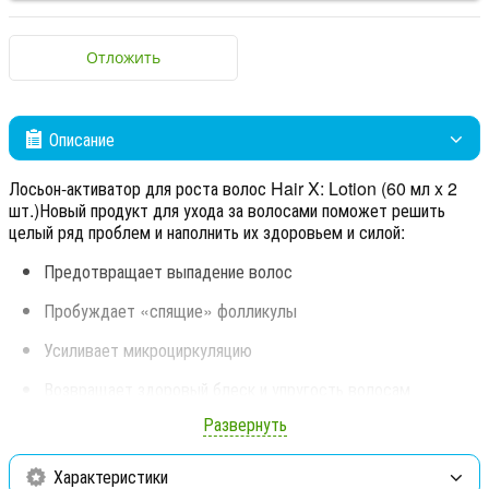
Отложить
Описание
Лосьон-активатор для роста волос Hair X: Lotion (60 мл x 2
шт.)Новый продукт для ухода за волосами поможет решить
целый ряд проблем и наполнить их здоровьем и силой:
Предотвращает выпадение волос
Пробуждает «спящие» фолликулы
Усиливает микроциркуляцию
Возвращает здоровый блеск и упругость волосам
Развернуть
Ускоряет рост, укрепляет волосяные луковицы
Не утяжеляет волосы
Характеристики