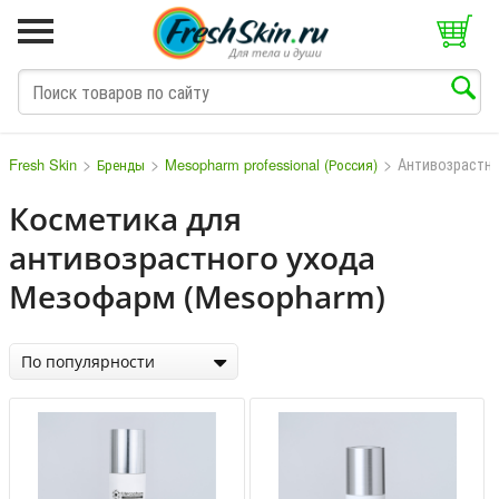
>
>
>
Антивозрастно
Fresh Skin
Бренды
Mesopharm professional (Россия)
Косметика для
антивозрастного ухода
M
N
O
P
Q
S
T
V
Мезофарм (Mesopharm)
По популярности