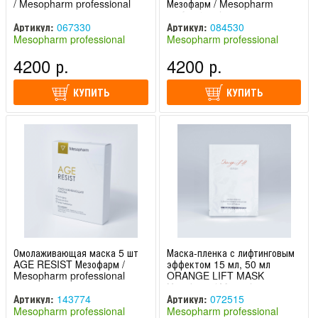
/ Mesopharm professional
Мезофарм / Mesopharm
professional
Артикул:
067330
Артикул:
084530
Mesopharm professional
Mesopharm professional
(Россия)
(Россия)
4200 р.
4200 р.
КУПИТЬ
КУПИТЬ
Омолаживающая маска 5 шт
Маска-пленка с лифтинговым
AGE RESIST Мезофарм /
эффектом 15 мл, 50 мл
Mesopharm professional
ORANGE LIFT MASK
Мезофарм / Mesopharm
professional
Артикул:
143774
Артикул:
072515
Mesopharm professional
Mesopharm professional