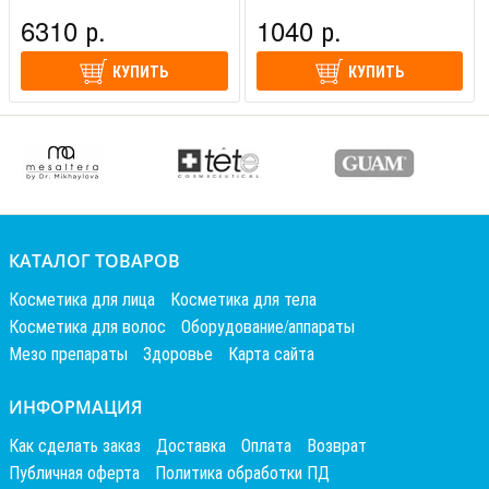
(Россия)
(Россия)
6310 р.
1040 р.
КУПИТЬ
КУПИТЬ
КАТАЛОГ ТОВАРОВ
Косметика для лица
Косметика для тела
Косметика для волос
Оборудование/аппараты
Мезо препараты
Здоровье
Карта сайта
ИНФОРМАЦИЯ
Как сделать заказ
Доставка
Оплата
Возврат
Публичная оферта
Политика обработки ПД