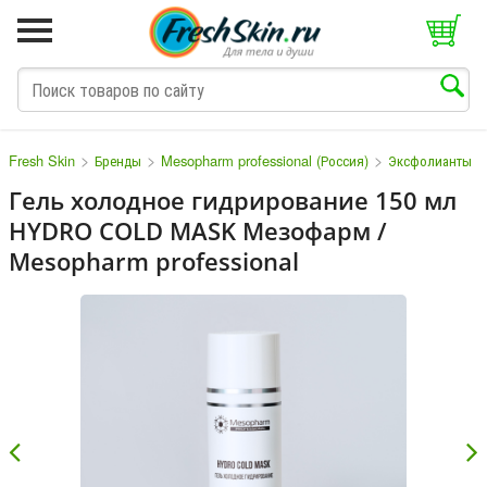
>
>
>
>
Fresh Skin
Бренды
Mesopharm professional (Россия)
Эксфолианты
Гель холодное гидрирование 150 мл
HYDRO COLD MASK Мезофарм /
M
N
O
P
Q
S
T
V
W
Mesopharm professional