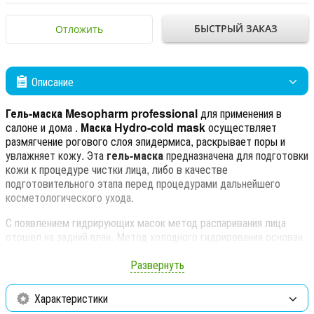
БЫСТРЫЙ ЗАКАЗ
Отложить
Описание
Гель-маска Mesopharm professional
для применения в
салоне и дома .
Маска
Hydro-cold mask
осуществляет
размягчение рогового слоя эпидермиса, раскрывает поры и
увлажняет кожу. Эта
гель-маска
предназначена для подготовки
кожи к процедуре чистки лица, либо в качестве
подготовительного этапа перед процедурами дальнейшего
косметологического ухода.
С появлением гидрирующих масок метод распаривания лица
отошел на задний план. Метод холодного гидрирования основан
на принципе осмоса - суть его состоит в применении природных
гелей-коллоидов, в том числе геля алоэ вера, которые по
Развернуть
отношению к коже являются гипотоническими.
Протеолитические ферменты класса гидролаз и сапонины сока
Характеристики
алоэ разрыхляют ороговевшие клетки, размягчают содержимое