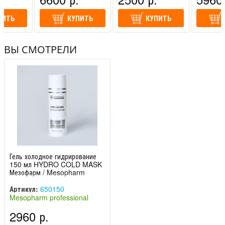
(Россия)
(Россия)
(Россия)
ПИТЬ
КУПИТЬ
КУПИТЬ
ВЫ СМОТРЕЛИ
Гель холодное гидрирование
150 мл HYDRO COLD MASK
Мезофарм / Mesopharm
professional
Артикул:
650150
Mesopharm professional
(Россия)
2960 р.