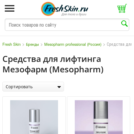
>
>
>
Средства для 
Fresh Skin
Бренды
Mesopharm professional (Россия)
Средства для лифтинга
Мезофарм (Mesopharm)
M
N
O
P
Q
S
T
V
W
Сортировать