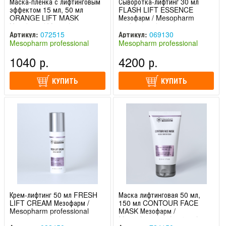
Маска-пленка с лифтинговым
Сыворотка-лифтинг 30 мл
эффектом 15 мл, 50 мл
FLASH LIFT ESSENCE
ORANGE LIFT MASK
Мезофарм / Mesopharm
Мезофарм / Mesopharm
professional
professional
Артикул:
072515
Артикул:
069130
Mesopharm professional
Mesopharm professional
(Россия)
(Россия)
1040 р.
4200 р.
КУПИТЬ
КУПИТЬ
Крем-лифтинг 50 мл FRESH
Маска лифтинговая 50 мл,
LIFT CREAM Мезофарм /
150 мл CONTOUR FACE
Mesopharm professional
MASK Мезофарм /
Mesopharm professional