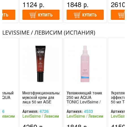
.
1124 р.
1848 р.
2610 
• Токоферол
ПИТЬ
Форма выпуска: 6 ампул по 3 мл
КУПИТЬ
КУПИТЬ
LEVISSIME / ЛЕВИСИМ (ИСПАНИЯ)
тельный
Многофункциональный
Увлажняющий тоник
Укрепля
 AQUA
мужской крем для
250 мл AQUA
эффектом
лица 50 мл AGE
TONIC LeviSsime /
50 мл T
DEFENDER MEN
Левиссим
Collage
LeviSsime /
LeviSsim
36
Артикул:
6726
Артикул:
4533
Артикул:
Левиссим
Левисси
 Левисим
LeviSsime / Левисим
LeviSsime / Левисим
LeviSsim
(Испания)
(Испания)
(Испания
.
4250 р.
1848 р.
4150 