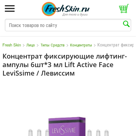
>
>
>
>
Концентрат фиксиру
Fresh Skin
Лицо
Типы Средств
Концентраты
Концентрат фиксирующие лифтинг-
ампулы 6шт*3 мл Lift Active Face
M
N
O
P
Q
S
T
V
W
LeviSsime / Левиссим