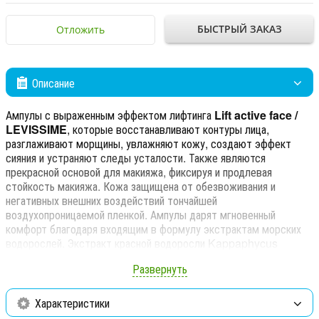
БЫСТРЫЙ ЗАКАЗ
Отложить
Описание
Ампулы с выраженным эффектом лифтинга
Lift active face /
LEVISSIME
, которые восстанавливают контуры лица,
разглаживают морщины, увлажняют кожу, создают эффект
сияния и устраняют следы усталости. Также являются
прекрасной основой для макияжа, фиксируя и продлевая
стойкость макияжа. Кожа защищена от обезвоживания и
негативных внешних воздействий тончайшей
воздухопроницаемой пленкой. Ампулы дарят мгновенный
комфорт благодаря входящим в формулу экстрактам морских
водорослей. Экстракт красной водоросли Kappaphycus
Alvarezii восстанавливает структуру кожи, препятствует ее
Развернуть
обезвоживанию и поддерживает в течение всего дня. Экстракт
софоры японской содержит рутин, витамин С, алкалоиды,
гликозиды, микроэлементы (калий, марганец, цинк, железо,
Характеристики
никель, молибден, медь, кальций, магний, селен), а также