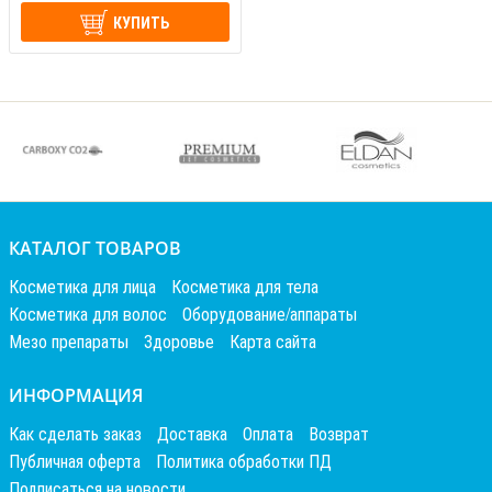
КУПИТЬ
КАТАЛОГ ТОВАРОВ
Косметика для лица
Косметика для тела
Косметика для волос
Оборудование/аппараты
Мезо препараты
Здоровье
Карта сайта
ИНФОРМАЦИЯ
Как сделать заказ
Доставка
Оплата
Возврат
Публичная оферта
Политика обработки ПД
Подписаться на новости