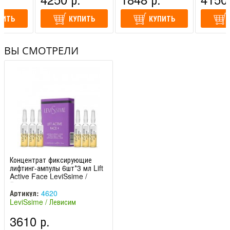
ПИТЬ
КУПИТЬ
КУПИТЬ
ВЫ СМОТРЕЛИ
Концентрат фиксирующие
лифтинг-ампулы 6шт*3 мл Lift
Active Face LeviSsime /
Левиссим
Артикул:
4620
LeviSsime / Левисим
(Испания)
3610 р.