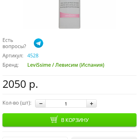
Есть
вопросы?
Артикул:
4528
Бренд:
LeviSsime / Левисим (Испания)
2050 р.
Кол-во (шт):
В КОРЗИНУ