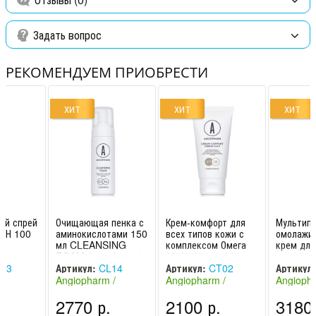
Задать вопрос
РЕКОМЕНДУЕМ ПРИОБРЕСТИ
ХИТ
ХИТ
ХИТ
ий спрей
Очищающая пенка с
Крем-комфорт для
Мультип
АН 100
аминокислотами 150
всех типов кожи с
омолажи
мл CLEANSING
комплексом Омега
крем для
FOAM Ангиофарм /
3*6*9 50 мл, 200 мл
мл, 200 
Angiopharm
Ангиофарм /
Ангиофар
03
Артикул:
CL14
Артикул:
CT02
Артикул:
Angiopha
Angioph
 /
Angiopharm /
Angiopharm /
Angiopha
Россия)
Ангиофарм (Россия)
Ангиофарм (Россия)
Ангиофар
2770 р.
2100 р.
3180 