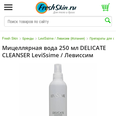
>
>
>
Fresh Skin
Бренды
LeviSsime / Левисим (Испания)
Препараты для о
Мицеллярная вода 250 мл DELICATE
CLEANSER LeviSsime / Левиссим
M
N
O
P
Q
S
T
V
W