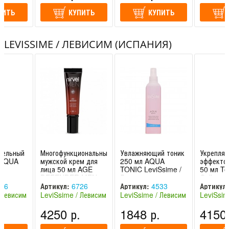
ПИТЬ
КУПИТЬ
КУПИТЬ
LEVISSIME / ЛЕВИСИМ (ИСПАНИЯ)
тельный
Многофункциональный
Увлажняющий тоник
Укрепля
 AQUA
мужской крем для
250 мл AQUA
эффектом
лица 50 мл AGE
TONIC LeviSsime /
50 мл T
DEFENDER MEN
Левиссим
Collage
LeviSsime /
LeviSsim
36
Артикул:
6726
Артикул:
4533
Артикул:
Левиссим
Левисси
 Левисим
LeviSsime / Левисим
LeviSsime / Левисим
LeviSsim
(Испания)
(Испания)
(Испания
.
4250 р.
1848 р.
4150 