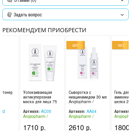
куперозом, впитайте массажными движениями. Может
использоваться как самостоятельное средство.
Задать вопрос
РЕКОМЕНДУЕМ ПРИОБРЕСТИ
ХИТ
ХИТ
й тонер
Успокаивающая
Сыворотка с
Гель для
антикуперозная
ниацинамидом 30 мл
аминоки
маска для лица 75
Angiopharm /
шелка 20
мл, 200 мл
Ангиофарм
мл Angio
Ангиофарм /
Ангиофа
02
Артикул:
AC05
Артикул:
AA04
Артикул:
Angiopharm
 /
Angiopharm /
Angiopharm /
Angiopha
Россия)
Ангиофарм (Россия)
Ангиофарм (Россия)
Ангиофар
.
1710 р.
2610 р.
1800 