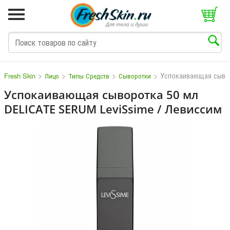
>
>
>
>
Успокаивающая сыво
Fresh Skin
Лицо
Типы Средств
Сыворотки
Успокаивающая сыворотка 50 мл
DELICATE SERUM LeviSsime / Левиссим
M
N
O
P
Q
S
T
V