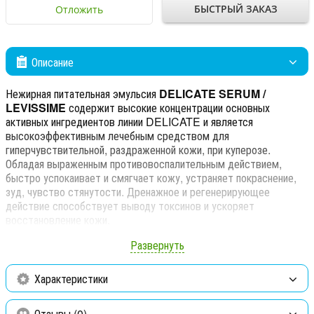
БЫСТРЫЙ ЗАКАЗ
Отложить
Описание
Нежирная питательная эмульсия
DELICATE SERUM /
LEVISSIME
содержит высокие концентрации основных
активных ингредиентов линии DELICATE и является
высокоэффективным лечебным средством для
гиперчувствительной, раздраженной кожи, при куперозе.
Обладая выраженным противовоспалительным действием,
быстро успокаивает и смягчает кожу, устраняет покраснение,
зуд, чувство стянутости. Дренажное и регенерирующее
действие способствует выводу токсинов и ускоряет
восстановление кожи.
Сыворотка идеально подходит для ухода за кожей с повышенной
Развернуть
чувствительностью к действию различных природных факторов
и косметических препаратов.
Характеристики
Применение:
Небольшое количество сыворотки нанесите на
участки с раздраженной, покрасневшей кожей и на зоны с
Отзывы (0)