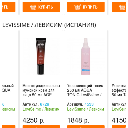
ПИТЬ
КУПИТЬ
КУПИТЬ
LEVISSIME / ЛЕВИСИМ (ИСПАНИЯ)
тельный
Многофункциональный
Увлажняющий тоник
Укрепля
 AQUA
мужской крем для
250 мл AQUA
эффектом
лица 50 мл AGE
TONIC LeviSsime /
50 мл T
DEFENDER MEN
Левиссим
Collage
LeviSsime /
LeviSsim
36
Артикул:
6726
Артикул:
4533
Артикул:
Левиссим
Левисси
 Левисим
LeviSsime / Левисим
LeviSsime / Левисим
LeviSsim
(Испания)
(Испания)
(Испания
.
4250 р.
1848 р.
4150 