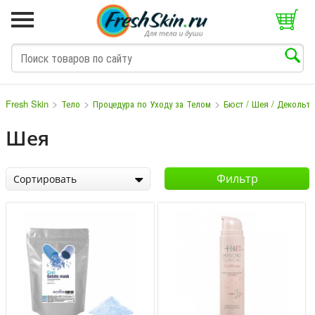
>
>
>
Fresh Skin
Тело
Процедура по Уходу за Телом
Бюст / Шея / Декольте
Шея
M
N
O
P
Q
S
T
V
W
Фильтр
Сортировать