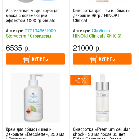
Альгинатная моделирующая
Сыворотка для шеи и области
маска с освежающим
декольте 96гр / HINOKI
эффектом 1000 гр Gelato
Clinical
Modeling Mask Cool
Storyderm / Сторидерм
Артикул:
77713466/1000
Артикул:
ClaVicula
Storyderm / Сторидерм
HINOKI Clinical / ХИНОКИ
(Южная Корея)
Клиникал (Япония)
6535 р.
21000 р.
КУПИТЬ
КУПИТЬ
-5%
Крем для области шеи и
Сыворотка «Premium cellular
декольте «Decolette», 250 мл
shock» 30 мл после 35 лет