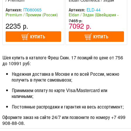
/ Premium
Eldan Cosmetics / Элдан
Артикул:
ГП080065
Артикул:
ELD-44
Premium / Премиум (Россия)
Eldan / Элдан (Швейцария -
Италия)
7465 р.
2235 р.
7092 р.
КУПИТЬ
КУПИТЬ
Шея купить в каталоге Фреш Скин. 17 позиций по цене от 756
до 10991 руб:
Надежная доставка в Москве и по всей России, можно
получить в пункте самовывоза;
Принимаем оплату по карте Visa/Mastercard или
наличными;
Постоянные распродажи и гарантия на весь ассортимент;
Оформите заказ на сайте 24/7 или позвоните по номеру +7 499
908-88-08.