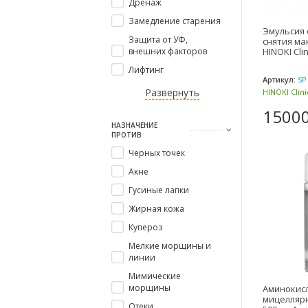
Дренаж
Замедление старения
Эмульсия
Защита от УФ,
снятия ма
внешних факторов
HINOKI Clin
Лифтинг
Артикул:
SP
Развернуть
HINOKI Clin
Клиникал (Я
15000
НАЗНАЧЕНИЕ
ПРОТИВ
Черных точек
Акне
Гусиные лапки
Жирная кожа
Купероз
Мелкие морщины и
линии
Мимические
морщины
Аминокис
мицеллярн
Отеки