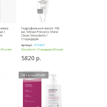
кияжа
Гидрофильное масло 100
мл /
мл, 500 мл Princess Shine
rk
Clean Storyderm /
Сторидерм
Артикул:
77714337
(Россия)
Storyderm / Сторидерм (Южная
Корея)
5820 р.
НЕТ В НАЛИЧИИ