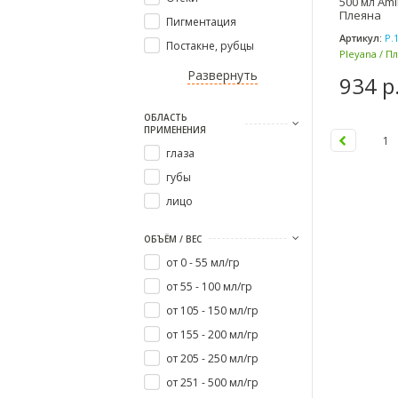
500 мл Аmi
Плеяна
Пигментация
Артикул:
P.
Постакне, рубцы
Pleyana / П
Развернуть
934 р
ОБЛАСТЬ
ПРИМЕНЕНИЯ
1
глаза
губы
лицо
ОБЪЁМ / ВЕС
от 0 - 55 мл/гр
от 55 - 100 мл/гр
от 105 - 150 мл/гр
от 155 - 200 мл/гр
от 205 - 250 мл/гр
от 251 - 500 мл/гр