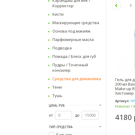
Карандаш для век /
Корректор
1
Кисти
Маскирующие средства
Основа под макияж
Парфюмерные масла
Подводка
Помада / Блеск для губ
Пудры / Точечный
консилер
Средства для демакияжа
Гель для 
200 мл Bas
Тени
Make-up R
Хистомер
Тушь
Артикул:
HI
ЦЕНА, РУБ
Histomer / 
4180 
от
до
ТИП СРЕДСТВА
Бальзам