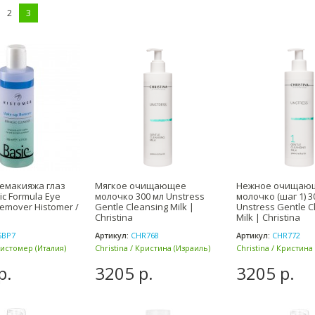
2
3
демакияжа глаз
Мягкое очищающее
Нежное очищаю
ic Formula Eye
молочко 300 мл Unstress
молочко (шаг 1) 3
emover Histomer /
Gentle Cleansing Milk |
Unstress Gentle C
Christina
Milk | Christina
SBP7
Артикул:
CHR768
Артикул:
CHR772
Хистомер (Италия)
Christina / Кристина (Израиль)
Christina / Кристина
р.
3205 р.
3205 р.