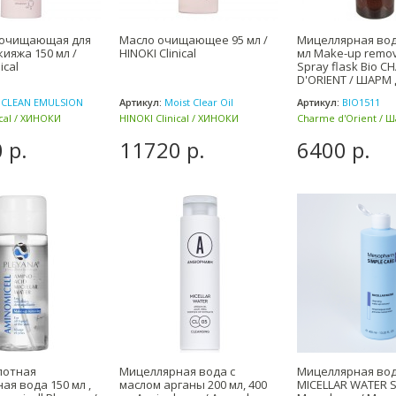
 очищающая для
Масло очищающее 95 мл /
Мицеллярная вод
кияжа 150 мл /
HINOKI Clinical
мл Make-up remov
ical
Spray flask Bio 
D'ORIENT / ШАРМ 
 CLEAN EMULSION
Артикул:
Moist Clear Oil
Артикул:
BIO1511
ical / ХИНОКИ
HINOKI Clinical / ХИНОКИ
Charme d'Orient / 
пония)
Клиникал (Япония)
Ориент (Франция)
 р.
11720 р.
6400 р.
лотная
Мицеллярная вода с
Мицеллярная вод
ая вода 150 мл ,
маслом арганы 200 мл, 400
MICELLAR WATER S