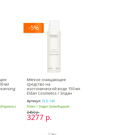
-5%
щее
Мягкое очищающее
00 мл
средство на
leansing
изотонической воде 150 мл
Eldan Cosmetics / Элдан
Артикул:
ELD-160
 (Израиль)
Eldan / Элдан (Швейцария -
Италия)
3450 р.
3277 р.