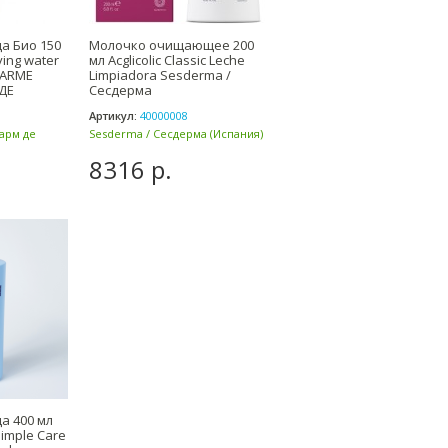
а Био 150
Молочко очищающее 200
ing water
мл Acglicolic Classic Leche
CHARME
Limpiadora Sesderma /
ДЕ
Сесдерма
Артикул:
40000008
Шарм де
Sesderma / Сесдерма (Испания)
8316 р.
а 400 мл
imple Care