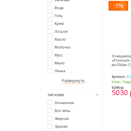
-5%
Вода
Гель
Крем
Лосьон
Масло
Молочко
Мусс
Очищающа
«Premium c
Мыло
мл Eldan C
Пенка
Артикул:
EL
Развернуть
Eldan / Элд
Италия)
5295 р.
5030 
ТИП КОЖИ
Атоничная
Все типы
Жирная
Зрелая