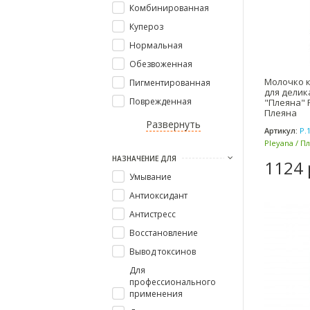
Комбинированная
Купероз
Нормальная
Обезвоженная
Молочко 
Пигментированная
для дели
Поврежденная
"Плеяна" P
Плеяна
Развернуть
Артикул:
Р.
Pleyana / П
НАЗНАЧЕНИЕ ДЛЯ
1124 
Умывание
Антиоксидант
Антистресс
Восстановление
Вывод токсинов
Для
профессионального
применения