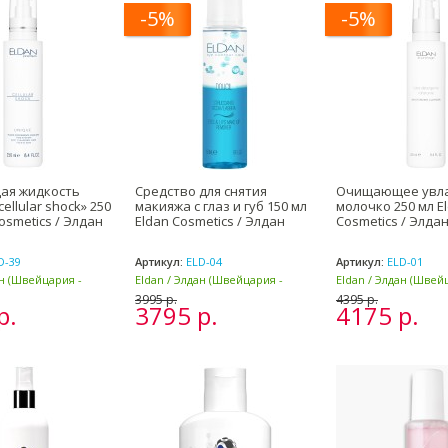
-5%
-5%
я жидкость
Средство для снятия
Очищающее увл
ellular shock» 250
макияжа с глаз и губ 150 мл
молочко 250 мл E
osmetics / Элдан
Eldan Cosmetics / Элдан
Cosmetics / Элда
D-39
Артикул:
ELD-04
Артикул:
ELD-01
ан (Швейцария -
Eldan / Элдан (Швейцария -
Eldan / Элдан (Швей
Италия)
Италия)
3995 р.
4395 р.
р.
3795 р.
4175 р.