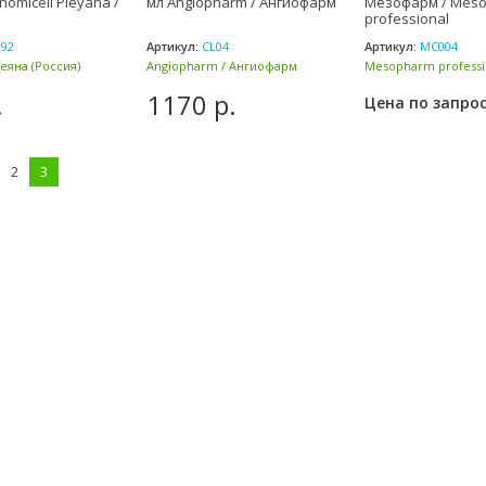
nomicell Pleyana /
мл Angiopharm / Ангиофарм
Мезофарм / Mes
professional
192
Артикул:
CL04
Артикул:
МС004
леяна (Россия)
Angiopharm / Ангиофарм
Mesopharm professi
(Россия)
(Россия)
.
1170 р.
Цена по запро
2
3