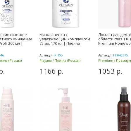
косметическое
Мягкая пенка с
Лосьон для дема
катного очищение
увлажняющим комплексом
области глаз 110 
rofi 200 мл |
75 мл, 170 мл | Плеяна
Premium Homewo
146
Артикул:
Р.105
Артикул:
ГП040375
леяна (Россия)
Pleyana / Плеяна (Россия)
Premium / Премиум 
р.
1166 р.
1053 р.