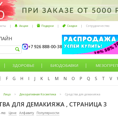
акты
|
Акции
|
Подарки
|
Скидки
|
Сотрудничество
НЛАЙН
+7 926 888-00-38
ЗДОРОВЬЕ
БИОДОБАВКИ
МЕЗОПРЕП
E
F
G
H
I
J
K
L
M
N
O
P
Q
S
T
V
Лицо
>
Декоративная Косметика
>
Средства для демакияжа
ТВА ДЛЯ ДЕМАКИЯЖА , СТРАНИЦА 3
 по:
Цене
Алфавиту
Популярности