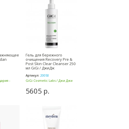
ажняющее
Гель для бережного
ldan
очищения Recovery Pre &
н
Post Skin Clear Cleanser 250
мл GiGi / ДжиДж
Артикул:
20050
цария -
GiGi Cosmetic Labs / Джи Джи
(Израиль)
5605 р.