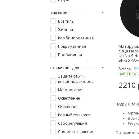
ТИП КОЖИ
Все типы
Жирная
Комбинированная
Матирующ
Поврежденная
лица Песо
Проблемная
Up No Seb
SPF36 PA+
НАЗНАЧЕНИЕ ДЛЯ
Артикул:
95
DABO NEW! 
Защита от УФ,
внешних факторов
2210 
Матирование
Осветление
Пудры и точе
Очищение
Орган
Ровный тон кожи
Возмо
Себорегуляция
Регул
Снятие воспаления
Оформите зак