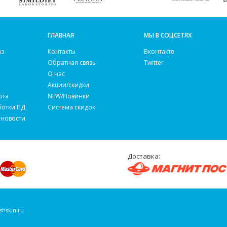
ГЛАВНАЯ
МЫ В СОЦСЕТЯХ
аз
Контакты
Вконтакте
Обратная связь
Twitter
О нас
Акции/скидки
рта
NEW/Новинки
ботки ПД
Система скидок
 новости
Доставка:
shskin.ru