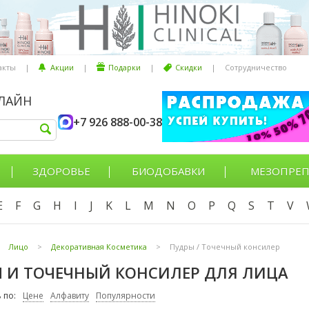
акты
|
Акции
|
Подарки
|
Скидки
|
Сотрудничество
НЛАЙН
+7 926 888-00-38
ЗДОРОВЬЕ
БИОДОБАВКИ
МЕЗОПРЕП
E
F
G
H
I
J
K
L
M
N
O
P
Q
S
T
V
Лицо
>
Декоративная Косметика
>
Пудры / Точечный консилер
 И ТОЧЕЧНЫЙ КОНСИЛЕР ДЛЯ ЛИЦА
 по:
Цене
Алфавиту
Популярности