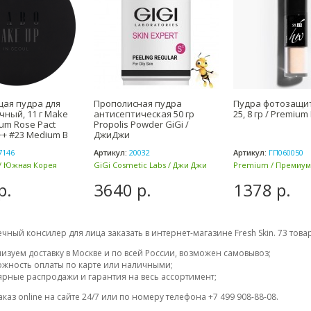
ая пудра для
Прополисная пудра
Пудра фотозащит
чный, 11 г Make
антисептическая 50 гр
25, 8 гр / Premiu
um Rose Pact
Propolis Powder GiGi /
++ #23 Medium B
ДжиДжи
7146
Артикул:
20032
Артикул:
ГП060050
/ Южная Корея
GiGi Cosmetic Labs / Джи Джи
Premium / Премиум 
(Израиль)
р.
3640 р.
1378 р.
чный консилер для лица заказать в интернет-магазине Fresh Skin. 73 товар
изуем доставку в Москве и по всей России, возможен самовывоз;
жность оплаты по карте или наличными;
ярные распродажи и гарантия на весь ассортимент;
аз online на сайте 24/7 или по номеру телефона +7 499 908-88-08.