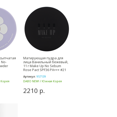
сыпчатая
Матирующая пудра для
e No-
лица Ванильный бежевый,
owder
11 г Make Up No Sebum
Rose Pact SPF36 PA+++ #21
Артикул:
957139
 Корея
DABO NEW! / Южная Корея
2210 р.