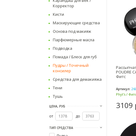
Карандаш для век /
Корректор
Кисти
Маскирующие средства
Основа под макияж
Парфюмерные масла
Подводка
Помада / Блеск для губ
Пудры / Точечный
Рассыпчат
консилер
POUDRE CA
Фитс
Средства для демакияжа
Тени
Артикул:
26
Phyt's / Фит
Тушь
3109 
ЦЕНА, РУБ
от
до
ТИП СРЕДСТВА
Пудра