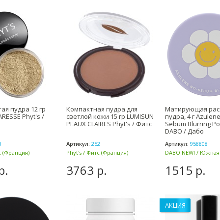
ая пудра 12 гр
Компактная пудра для
Матирующая рас
RESSE Phyt's /
светлой кожи 15 гр LUMISUN
пудра, 4 г Azulen
PEAUX CLAIRES Phyt's / Фитс
Sebum Blurring P
DABO / Дабо
0
Артикул:
252
Артикул:
958808
с (Франция)
Phyt's / Фитс (Франция)
DABO NEW! / Южная
р.
3763 р.
1515 р.
АКЦИЯ