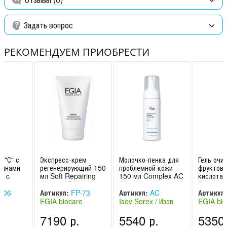
диска.
Ингредиенты:
Розовая вода, липовая вода, Е.С.А.-3 комплекс,
Задать вопрос
клеточный экстракт мальвы, ментол.
РЕКОМЕНДУЕМ ПРИОБРЕСТИ
 "С" с
Экспресс-крем
Молочко-пенка для
Гель оч
минами
регенерирующий 150
проблемной кожи
фруктов
y c
мл Soft Repairing
150 мл Complex AC
кислотам
n Cream /
Cream / EGIA
Cleanser / Isov
Fruit aci
Sorex / Изов (Южная
gel / EG
-06
Артикул:
FP-73
Артикул:
AC
Артикул:
Коре
e
EGIA biocare
Isov Sorex / Изов
EGIA bio
Cleanser
лия)
system (Италия)
(Южная Корея)
system (
.
7190 р.
5540 р.
5350 