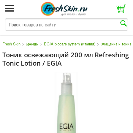
>
>
>
Fresh Skin
Бренды
EGIA biocare system (Италия)
Очищение и тониз
Тоник освежающий 200 мл Refreshing
Tonic Lotion / EGIA
M
N
O
P
Q
S
T
V