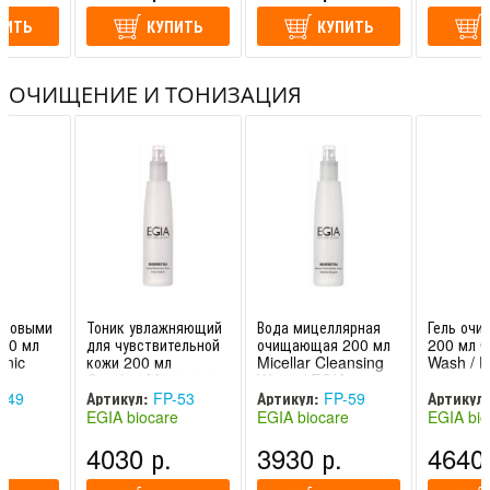
ПИТЬ
КУПИТЬ
КУПИТЬ
ОЧИЩЕНИЕ И ТОНИЗАЦИЯ
ктовыми
Тоник увлажняющий
Вода мицеллярная
Гель оч
200 мл
для чувствительной
очищающая 200 мл
200 мл C
onic
кожи 200 мл
Micellar Cleansing
Wash / 
A
Comfort Moisturizing
Water / EGIA
Tonic / EGIA
-49
Артикул:
FP-53
Артикул:
FP-59
Артикул:
e
EGIA biocare
EGIA biocare
EGIA bio
лия)
system (Италия)
system (Италия)
system (
.
4030 р.
3930 р.
4640 