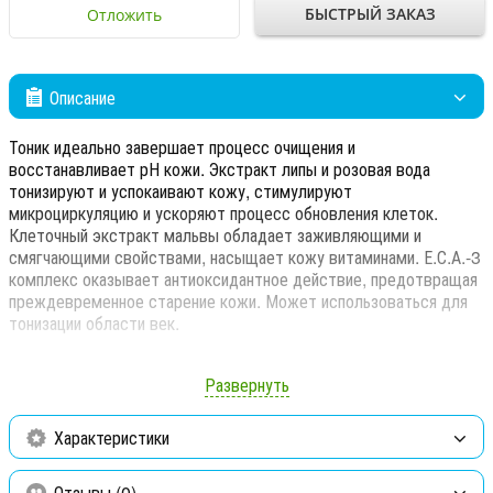
БЫСТРЫЙ ЗАКАЗ
Отложить
Описание
Тоник идеально завершает процесс очищения и
восстанавливает рН кожи. Экстракт липы и розовая вода
тонизируют и успокаивают кожу, стимулируют
микроциркуляцию и ускоряют процесс обновления клеток.
Клеточный экстракт мальвы обладает заживляющими и
смягчающими свойствами, насыщает кожу витаминами. Е.С.А.-3
комплекс оказывает антиоксидантное действие, предотвращая
преждевременное старение кожи. Может использоваться для
тонизации области век.
Свойства:
Тонизирует и слегка охлаждает кожу
Развернуть
Восстанавливает водный баланс
Улучшает микроциркуляцию
Характеристики
Способ применения:
Нанесите тоник на предварительно
очищенную кожу лица, шеи и декольте с помощью ватного
Отзывы (0)