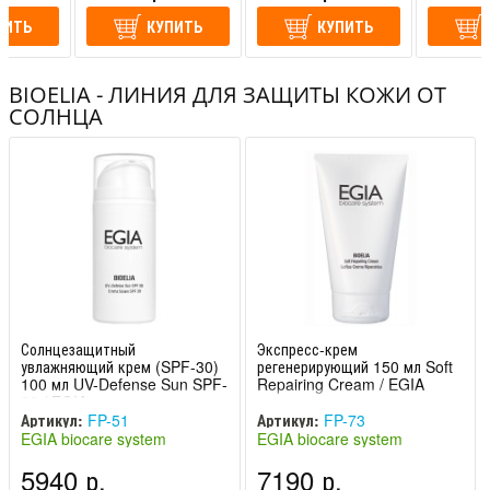
ПИТЬ
КУПИТЬ
КУПИТЬ
BIOELIA - ЛИНИЯ ДЛЯ ЗАЩИТЫ КОЖИ ОТ
СОЛНЦА
Солнцезащитный
Экспресс-крем
увлажняющий крем (SPF-30)
регенерирующий 150 мл Soft
100 мл UV-Defense Sun SPF-
Repairing Cream / EGIA
30 / EGIA
Артикул:
FP-51
Артикул:
FP-73
EGIA biocare system
EGIA biocare system
(Италия)
(Италия)
5940 р.
7190 р.