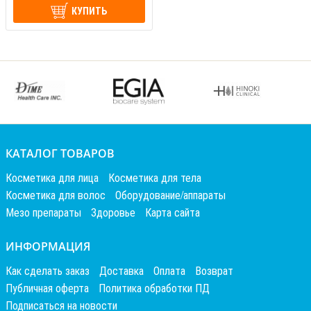
КУПИТЬ
КАТАЛОГ ТОВАРОВ
Косметика для лица
Косметика для тела
Косметика для волос
Оборудование/аппараты
Мезо препараты
Здоровье
Карта сайта
ИНФОРМАЦИЯ
Как сделать заказ
Доставка
Оплата
Возврат
Публичная оферта
Политика обработки ПД
Подписаться на новости