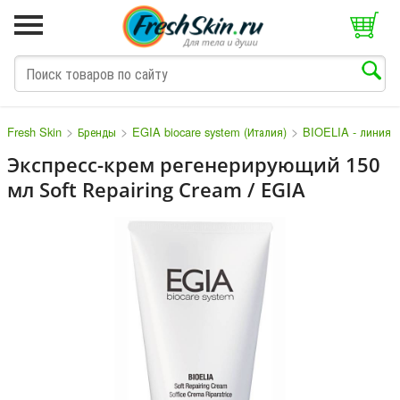
>
>
>
Fresh Skin
Бренды
EGIA biocare system (Италия)
BIOELIA - линия д
Экспресс-крем регенерирующий 150
мл Soft Repairing Cream / EGIA
M
N
O
P
Q
S
T
V