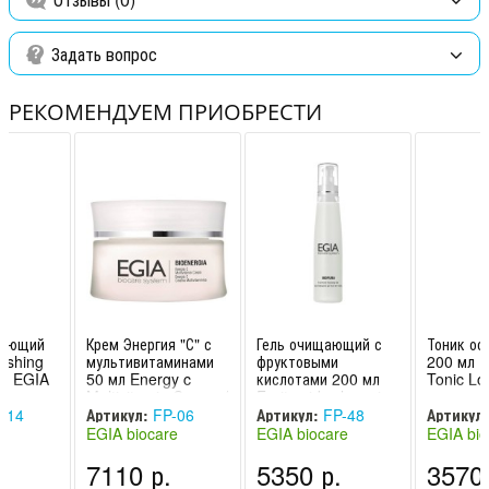
Восстанавливает кожу после агрессивных проце дур
(пилинги, эпиляция и др.)
Задать вопрос
Способ применения:
Применяйте крем по мере необходимости до полного
РЕКОМЕНДУЕМ ПРИОБРЕСТИ
исчезновения симптомов.
Ингредиенты:
Пантенол, аллантоин, масло сладкого миндаля, масло ши,
гиалуроновая кислота, экстракт алоэ, ментол, глицирризиновая
кислота, экстракт мальвы, экстракт ромашки.
жающий
Крем Энергия "С" с
Гель очищающий с
Тоник о
eshing
мультивитаминами
фруктовыми
200 мл R
n / EGIA
50 мл Energy c
кислотами 200 мл
Tonic Lo
Multivitamin Cream /
Fruit acids cleansing
EGIA
gel / EGIA
-14
Артикул:
FP-06
Артикул:
FP-48
Артикул:
e
EGIA biocare
EGIA biocare
EGIA bio
лия)
system (Италия)
system (Италия)
system (
.
7110 р.
5350 р.
3570 