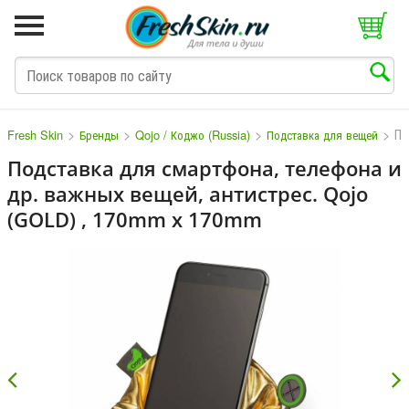
>
>
>
>
По
Fresh Skin
Бренды
Qojo / Коджо (Russia)
Подставка для вещей
Подставка для смартфона, телефона и
др. важных вещей, антистрес. Qojo
M
N
O
P
Q
S
T
V
(GOLD) , 170mm x 170mm