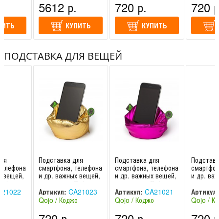
5612 р.
720 р.
720 р
(Германия)
ПИТЬ
КУПИТЬ
КУПИТЬ
ПОДСТАВКА ДЛЯ ВЕЩЕЙ
ля
Подставка для
Подставка для
Подставк
телефона
смартфона, телефона
смартфона, телефона
смартфон
х вещей,
и др. важных вещей,
и др. важных вещей,
и др. ва
Qojo
антистрес. Qojo
антистрес. Qojo
антистре
 170mm x
(GOLD) , 170mm x
(FUCHSIA) , 170mm
(SILVER
21022
Артикул:
CA21023
Артикул:
CA21021
Артикул:
170mm
x 17
170
о
Qojo / Коджо
Qojo / Коджо
Qojo / К
(Russia)
(Russia)
(Russia)
720 р.
720 р.
720 р