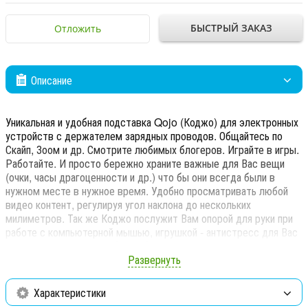
БЫСТРЫЙ ЗАКАЗ
Отложить
Описание
Уникальная и удобная подставка Qojo (Коджо) для электронных
устройств с держателем зарядных проводов. Общайтесь по
Скайп, Зоом и др. Смотрите любимых блогеров. Играйте в игры.
Работайте. И просто бережно храните важные для Вас вещи
(очки, часы драгоценности и др.) что бы они всегда были в
нужном месте в нужное время. Удобно просматривать любой
видео контент, регулируя угол наклона до нескольких
милиметров. Так же Коджо послужит Вам опорой для руки при
работе с компьютерной мышью, игрушкой - антистресс для Вас
и ваших детей*. Коджо будет бережно хранить и защищать от
царапин дорогие вам вещи ! Стильная подставка Коджо украсит
Развернуть
любой интерьер с пользой!Подходит для всех моделей
телефонов и смартфонов диагональю не более 6.5
Характеристики
дюймов.*Внимание изделие содержит мелкие частицы. Не