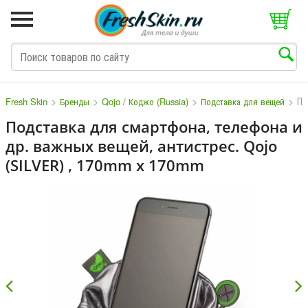
>
>
>
>
По
Fresh Skin
Бренды
Qojo / Коджо (Russia)
Подставка для вещей
Подставка для смартфона, телефона и
др. важных вещей, антистрес. Qojo
M
N
O
P
Q
S
T
V
W
(SILVER) , 170mm x 170mm