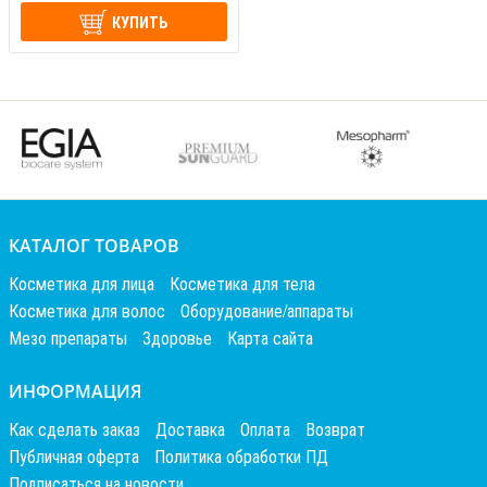
КУПИТЬ
КАТАЛОГ ТОВАРОВ
Косметика для лица
Косметика для тела
Косметика для волос
Оборудование/аппараты
Мезо препараты
Здоровье
Карта сайта
ИНФОРМАЦИЯ
Как сделать заказ
Доставка
Оплата
Возврат
Публичная оферта
Политика обработки ПД
Подписаться на новости