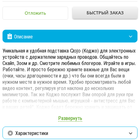
БЫСТРЫЙ ЗАКАЗ
Отложить
Описание
Уникальная и удобная подставка Qojo (Коджо) для электронных
устройств с держателем зарядных проводов. Общайтесь по
Скайп, Зоом и др. Смотрите любимых блогеров. Играйте в игры.
Работайте. И просто бережно храните важные для Вас вещи
(очки, часы драгоценности и др.) что бы они всегда были в
нужном месте в нужное время. Удобно просматривать любой
видео контент, регулируя угол наклона до нескольких
милиметров. Так же Коджо послужит Вам опорой для руки при
работе с компьютерной мышью, игрушкой - антистресс для Вас
и ваших детей*. Коджо будет бережно хранить и защищать от
царапин дорогие вам вещи ! Стильная подставка Коджо украсит
Развернуть
любой интерьер с пользой!Подходит для всех моделей
телефонов и смартфонов диагональю не более 6.5
дюймов.*Внимание изделие содержит мелкие частицы. Не
Характеристики
рекомендуется для игры детям до 3х лет.Варианты