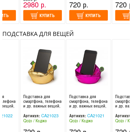
.
2980 р.
720 р.
720 р
ПИТЬ
КУПИТЬ
КУПИТЬ
ПОДСТАВКА ДЛЯ ВЕЩЕЙ
ля
Подставка для
Подставка для
Подставк
телефона
смартфона, телефона
смартфона, телефона
смартфон
х вещей,
и др. важных вещей,
и др. важных вещей,
и др. ва
Qojo
антистрес. Qojo
антистрес. Qojo
антистре
 170mm x
(GOLD) , 170mm x
(FUCHSIA) , 170mm
(SILVER
21022
Артикул:
CA21023
Артикул:
CA21021
Артикул:
170mm
x 17
170
о
Qojo / Коджо
Qojo / Коджо
Qojo / К
(Russia)
(Russia)
(Russia)
720 р.
720 р.
720 р