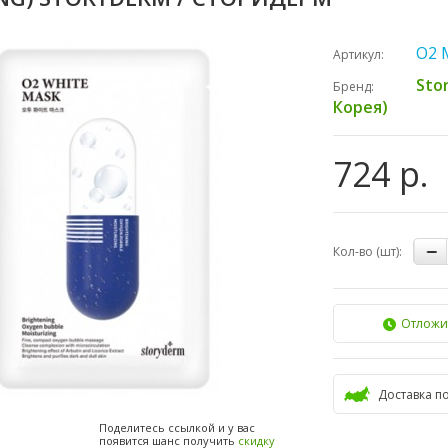
O2 
Артикул:
Sto
Бренд:
Корея)
724 р.
Кол-во (шт):
Отложи
Доставка п
Поделитесь ссылкой и у вас
появится шанс получить
скидку