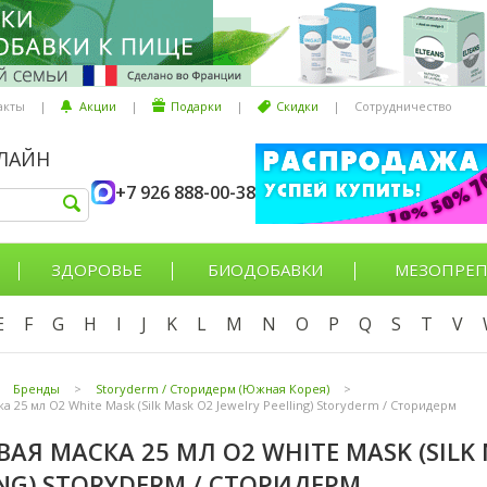
акты
|
Акции
|
Подарки
|
Скидки
|
Сотрудничество
НЛАЙН
+7 926 888-00-38
ЗДОРОВЬЕ
БИОДОБАВКИ
МЕЗОПРЕП
E
F
G
H
I
J
K
L
M
N
O
P
Q
S
T
V
Бренды
>
Storyderm / Сторидерм (Южная Корея)
>
а 25 мл O2 White Mask (Silk Mask O2 Jewelry Peelling) Storyderm / Сторидерм
ВАЯ МАСКА 25 МЛ O2 WHITE MASK (SILK 
ING) STORYDERM / СТОРИДЕРМ