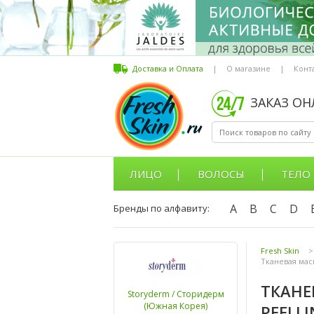
Доставка и Оплата
|
О магазине
|
Конт
ЗАКАЗ О
ЛИЦО
ВОЛОСЫ
ТЕЛО
A
B
C
D
Бренды по алфавиту:
Fresh Skin
>
Тканевая маск
ТКАНЕ
Storyderm / Сторидерм
(Южная Корея)
PEELL