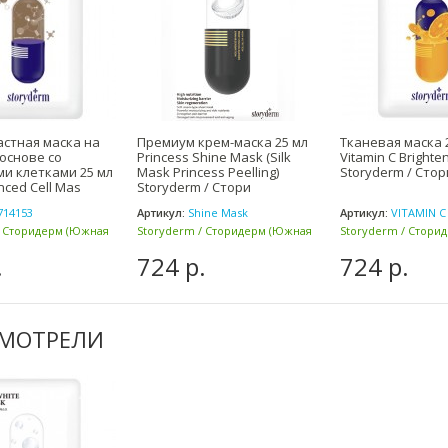
стная маска на
Премиум крем-маска 25 мл
Тканевая маска 
основе со
Princess Shine Mask (Silk
Vitamin C Brighte
и клетками 25 мл
Mask Princess Peelling)
Storyderm / Сто
nced Cell Mas
Storyderm / Стори
714153
Артикул:
Shine Mask
Артикул:
VITAMIN C
/ Сторидерм (Южная
Storyderm / Сторидерм (Южная
Storyderm / Стори
Корея)
Корея)
.
724 р.
724 р.
СМОТРЕЛИ