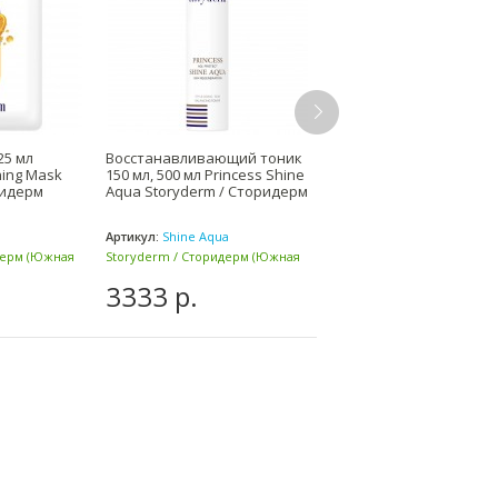
25 мл
Восстанавливающий тоник
Тканевая маска на осн
ning Mask
150 мл, 500 мл Princess Shine
шелка Timemachine Cal
ридерм
Aqua Storyderm / Сторидерм
Mask Storyderm / Стор
Артикул:
Shine Aqua
Артикул:
дерм (Южная
Storyderm / Сторидерм (Южная
Storyderm / Сторидерм (Ю
Корея)
Корея)
3333 р.
724 р.