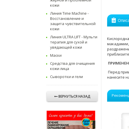
жирной и проблемной
кожи
Линия Time Machine -
Восстановление и
Опис
защита чувствительной
кожи
Линия ULTRA LIFT - Мульти
Кислородна
терапия для сухой и
макадамии,
увядающей кожи
раздражени
приблизите
Маски
ПРИМЕНЕН
Средства для очищения
кожи лица
Перед приме
Сыворотки и гели
нанесите н
Рекомен
ВЕРНУТЬСЯ НАЗАД