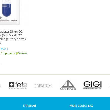
маска 25 мл O2
 (Silk Mask O2
lling) Storyderm /
м
 MASK
/ Сторидерм (Южная
.
ГЛАВНАЯ
МЫ В СОЦСЕТЯХ