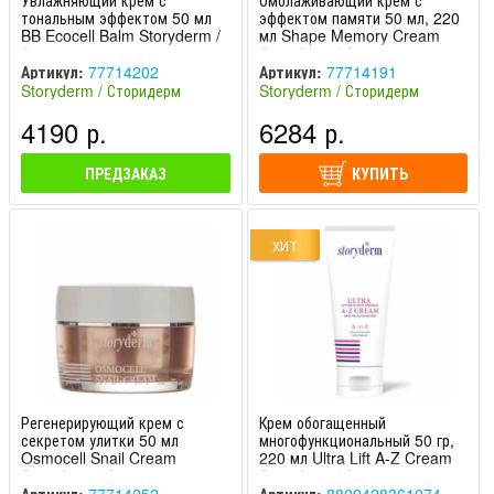
Увлажняющий крем с
Омолаживающий крем с
тональным эффектом 50 мл
эффектом памяти 50 мл, 220
BB Ecocell Balm Storyderm /
мл Shape Memory Cream
Сторидерм
Storyderm / Сторидерм
Артикул:
77714202
Артикул:
77714191
Storyderm / Сторидерм
Storyderm / Сторидерм
(Южная Корея)
(Южная Корея)
4190 р.
6284 р.
ПРЕДЗАКАЗ
КУПИТЬ
ХИТ
Регенерирующий крем с
Крем обогащенный
секретом улитки 50 мл
многофункциональный 50 гр,
Osmocell Snail Cream
220 мл Ultra Lift A-Z Cream
Storyderm / Сторидерм
Storyderm / Сторидерм