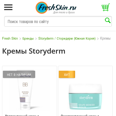
>
>
>
Кремы
Fresh Skin
Бренды
Storyderm / Сторидерм (Южная Корея)
Кремы Storyderm
M
N
O
P
Q
S
T
V
W
НЕТ В НАЛИЧИИ
ХИТ