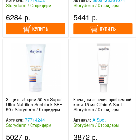
Артикул:
77714252
Артикул:
8809428361074
Storyderm / Сторидерм
Storyderm / Сторидерм
(Южная Корея)
(Южная Корея)
6284 р.
5441 р.
КУПИТЬ
КУПИТЬ
Защитный крем 50 мл Super
Крем для лечения проблемной
Ultra Nutrition Sunblock SPF
кожи 15 мл Clinic-A Spot
50+ Storyderm / Сторидерм
Storyderm / Сторидерм
Артикул:
77714244
Артикул:
A Spot
Storyderm / Сторидерм
Storyderm / Сторидерм
(Южная Корея)
(Южная Корея)
5027 р.
3872 р.