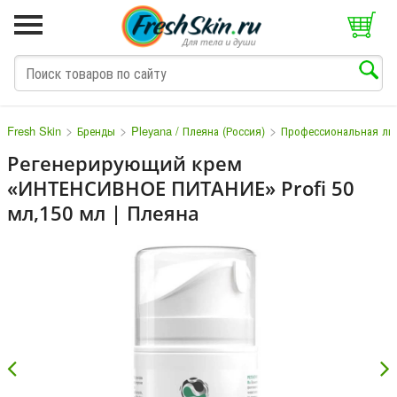
>
>
>
Fresh Skin
Бренды
Pleyana / Плеяна (Россия)
Профессиональная лин
Регенерирующий крем
«ИНТЕНСИВНОЕ ПИТАНИЕ» Profi 50
M
N
O
P
Q
S
T
V
W
мл,150 мл | Плеяна