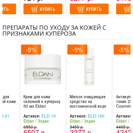
ПИТЬ
КУПИТЬ
КУПИТЬ
ПРЕПАРАТЫ ПО УХОДУ ЗА КОЖЕЙ С
ПРИЗНАКАМИ КУПЕРОЗА
-5%
-5%
-5%
а для
Крем для кожи
Мягкое очищающее
Антикупе
ной кожи
склонной к куперозу
средство на
тоник 25
50 мл Eldan
изотонической воде
Cosmetic
 Элдан
Cosmetics / Элдан
150 мл Eldan
Cosmetics / Элдан
D-21
Артикул:
ELD-10
Артикул:
ELD-160
Артикул:
ан
Eldan / Элдан
Eldan / Элдан
Eldan / 
-
(Швейцария -
6850 р.
(Швейцария -
3450 р.
(Швейцар
4465 р.
.
6507 р.
3277 р.
4242 
Италия)
Италия)
Италия)