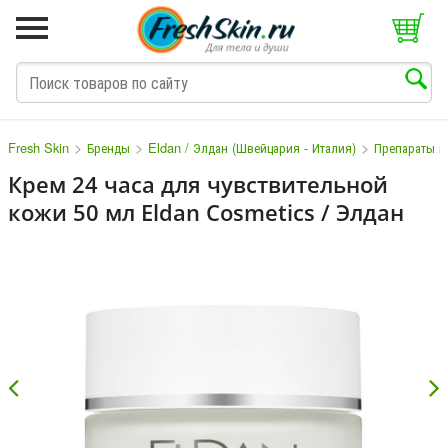
>
>
>
Fresh Skin
Бренды
Eldan / Элдан (Швейцария - Италия)
Препараты п
Крем 24 часа для чувствительной
кожи 50 мл Eldan Cosmetics / Элдан
M
N
O
P
Q
S
T
V
W