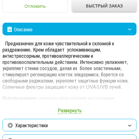
БЫСТРЫЙ ЗАКАЗ
Отложить
Описание
Предназначен для кожи чувствительной и склонной к
раздражению. Крем обладает успокаивающим,
антистрессорным, противоаллергическим и
противовоспалительным действием. Интенсивно увлажняет,
укрепляет стенки сосудов, делая их более эластичными,
стимулирует регенерацию клеток эпидермиса, борется со
свободными радикалами, укрепляет защитные функции кожи.
Солнечные фильтры защищают кожу от
UVA
/
UVB
лучей.
Использование:
наносить крем лёгкими массажными
движениями на лицо и шею после очищения и тонизации.
Развернуть
Функциональные ингредиенты:
масло ши, пальмитиновая и
стеариновая кислоты, масло душистого миндаля, экстракт
Характеристики
конского каштана, экстракт черники, экстракт листьев ройбуша,
вит А, вит Е, оксибензон.