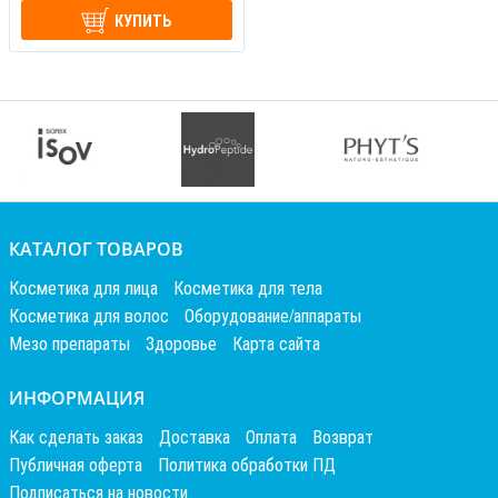
КУПИТЬ
КАТАЛОГ ТОВАРОВ
Косметика для лица
Косметика для тела
Косметика для волос
Оборудование/аппараты
Мезо препараты
Здоровье
Карта сайта
ИНФОРМАЦИЯ
Как сделать заказ
Доставка
Оплата
Возврат
Публичная оферта
Политика обработки ПД
Подписаться на новости