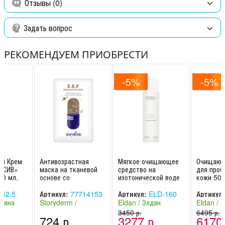
Отзывы (0)
Задать вопрос
РЕКОМЕНДУЕМ ПРИОБРЕСТИ
-5%
-5%
й Крем
Антивозрастная
Мягкое очищающее
Очищающ
НСИВ»
маска на тканевой
средство на
для проб
50 мл,
основе со
изотонической воде
кожи 50 
еяна
стволовыми
150 мл Eldan
Cosmetic
клетками 25 мл
Cosmetics / Элдан
152.5
Артикул:
77714153
Артикул:
ELD-160
Артикул:
E.G.F Advanced
леяна
Storyderm /
Eldan / Элдан
Eldan / 
Cell Mas
Сторидерм (Южная
(Швейцария -
3450 р.
(Швейцар
6495 р.
.
724 р.
3277 р.
6170 
Корея)
Италия)
Италия)