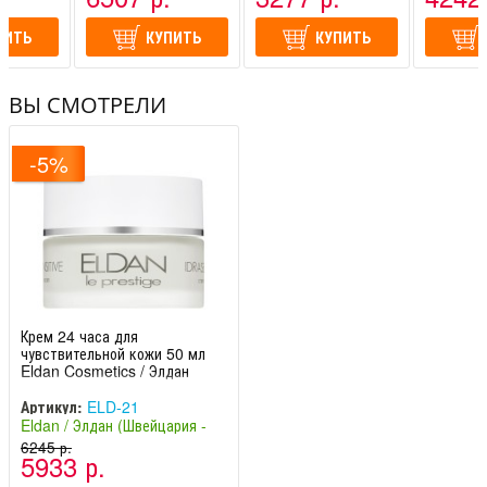
ПИТЬ
КУПИТЬ
КУПИТЬ
ВЫ СМОТРЕЛИ
-5%
Крем 24 часа для
чувствительной кожи 50 мл
Eldan Cosmetics / Элдан
Артикул:
ELD-21
Eldan / Элдан (Швейцария -
Италия)
6245 р.
5933 р.