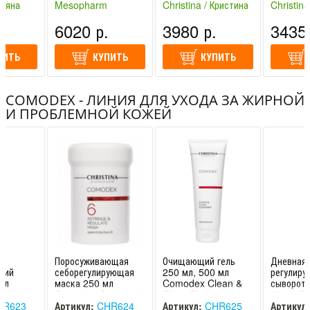
professional
Exfoliator
леяна
Mesopharm
Christina / Кристина
Christina
professional
(Израиль)
(Израиль
6020 р.
3980 р.
3435 
(Россия)
ПИТЬ
КУПИТЬ
КУПИТЬ
COMODEX - ЛИНИЯ ДЛЯ УХОДА ЗА ЖИРНОЙ
И ПРОБЛЕМНОЙ КОЖЕЙ
й
Поросуживающая
Очищающий гель
Дневная
щий
себорегулирующая
250 мл, 500 мл
регулир
мл
маска 250 мл
Comodex Clean &
сыворотк
ight &
Comodex Astringe &
Clear Cleanser |
50 мл C
ristina
Regulate Mask |
Christina
Control&
R623
Артикул:
CHR624
Артикул:
CHR625
Артикул: