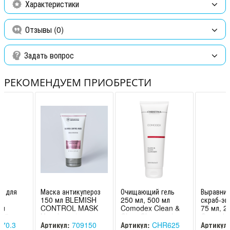
Характеристики
солодки голой (лакрицы), корня шлемника байкальского
Отзывы (0)
Задать вопрос
РЕКОМЕНДУЕМ ПРИОБРЕСТИ
м для
Маска антикупероз
Очищающий гель
Выравни
150 мл BLEMISH
250 мл, 500 мл
скраб-эк
им
CONTROL MASK
Comodex Clean &
75 мл, 2
75 мл,
Мезофарм /
Clear Cleanser |
Comode
еяна
Mesopharm
Christina
Scrub&S
170.3
Артикул:
709150
Артикул:
CHR625
Артикул: