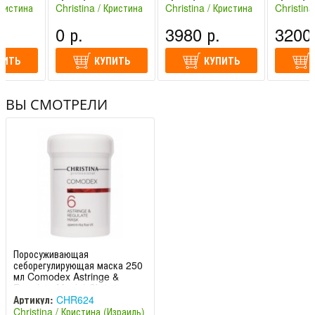
Christin
Day Trea
Кристина
Christina / Кристина
Christina / Кристина
Christina
(Израиль)
(Израиль)
(Израиль
0 р.
3980 р.
3200 
ПИТЬ
КУПИТЬ
КУПИТЬ
ВЫ СМОТРЕЛИ
Поросуживающая
себорегулирующая маска 250
мл Comodex Astringe &
Regulate Mask | Christin
Артикул:
CHR624
Christina / Кристина (Израиль)