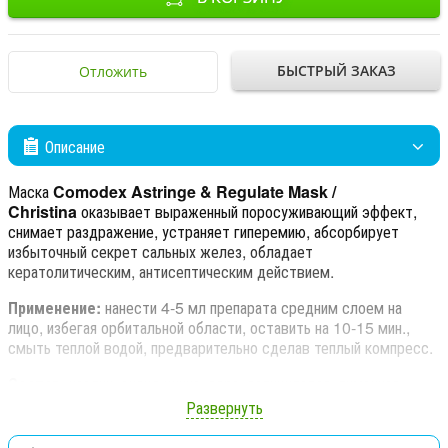
БЫСТРЫЙ ЗАКАЗ
Отложить
Описание
Маска
Comodex Astringe & Regulate Mask /
Christina
оказывает выраженный поросуживающий эффект,
снимает раздражение, устраняет гиперемию, абсорбирует
избыточный секрет сальных желез, обладает
кератолитическим, антисептическим действием.
Применение:
нанести 4-5 мл препарата средним слоем на
лицо, избегая орбитальной области, оставить на 10-15 мин.,
смыть теплой водой, предварительно сделав теплый компресс.
Состав:
каолин, оксид цинка, сера, салициловая, лимонная
кислота, ликопен, экстракты цветков ромашки аптечной,
Развернуть
центеллы азиатской, листьев розмарина лекарственного,
аллантоин, экстракты корня шлемника байкальского, корня