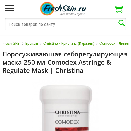
>
>
>
Fresh Skin
Бренды
Christina / Кристина (Израиль)
Comodex - Линия 
Поросуживающая себорегулирующая
маска 250 мл Comodex Astringe &
M
N
O
P
Q
S
T
V
W
Regulate Mask | Christina