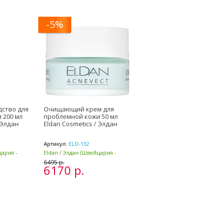
-5%
ство для
Очищающий крем для
 200 мл
проблемной кожи 50 мл
 Элдан
Eldan Cosmetics / Элдан
Артикул:
ELD-132
цария -
Eldan / Элдан (Швейцария -
Италия)
6495 р.
6170 р.