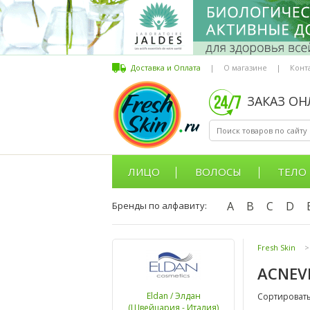
Доставка и Оплата
|
О магазине
|
Конт
ЗАКАЗ О
ЛИЦО
ВОЛОСЫ
ТЕЛО
A
B
C
D
Бренды по алфавиту:
Fresh Skin
>
ACNEV
Eldan / Элдан
Сортировать
(Швейцария - Италия)