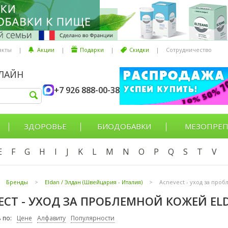
акты
|
Акции
|
Подарки
|
Скидки
|
Сотрудничество
НЛАЙН
+7 926 888-00-38
ЗДОРОВЬЕ
БИОДОБАВКИ
МЕЗОПРЕП
E
F
G
H
I
J
K
L
M
N
O
P
Q
S
T
V
Бренды
>
Eldan / Элдан (Швейцария - Италия)
>
Acnevect - уход за про
ECT - УХОД ЗА ПРОБЛЕМНОЙ КОЖЕЙ EL
 по:
Цене
Алфавиту
Популярности