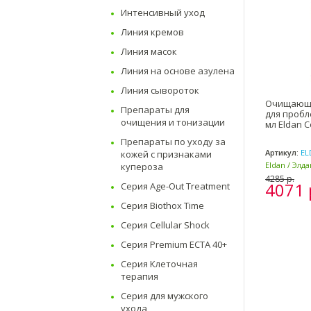
Интенсивный уход
Линия кремов
Линия масок
Линия на основе азулена
Линия сывороток
Очищающи
Препараты для
для пробл
очищения и тонизации
мл Eldan C
Препараты по уходу за
Артикул:
EL
кожей с признаками
Eldan / Элд
купероза
Италия)
4285 р.
4071 
Серия Age-Out Treatment
Серия Biothox Time
Серия Cellular Shock
Серия Premium ECTA 40+
Серия Клеточная
терапия
Серия для мужского
ухода