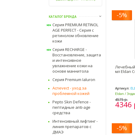
-5%
КАТАЛОГ БРЕНДА
Серия PREMIUM RETINOL
AGE PERFECT - Серия с
ретинолом обновление
кожи
Серия RECHARGE -
Восстановление, защита
и интенсивное
увлажнение кожи на
Лечебный 
основе маннитола
мл Eldan C
Серия Premium Ialuron
Acnevect - уход за
Артикул:
EL
проблемной кожей
Eldan / Элд
Италия)
4575 р.
Pepto Skin Defence -
4346 
пептидные anti-age
средства
Интенсивный лифтинг -
линия препаратов с
-5%
ДМАЭ