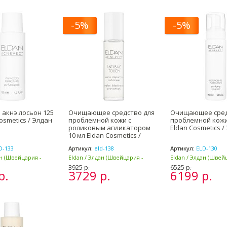
-5%
-5%
акнэ лосьон 125
Очищающее средство для
Очищающее сред
osmetics / Элдан
проблемной кожи с
проблемной кожи
роликовым апликатором
Eldan Cosmetics /
10 мл Eldan Cosmetics /
Элдан
D-133
Артикул:
eld-138
Артикул:
ELD-130
ан (Швейцария -
Eldan / Элдан (Швейцария -
Eldan / Элдан (Швей
Италия)
Италия)
3925 р.
6525 р.
р.
3729 р.
6199 р.