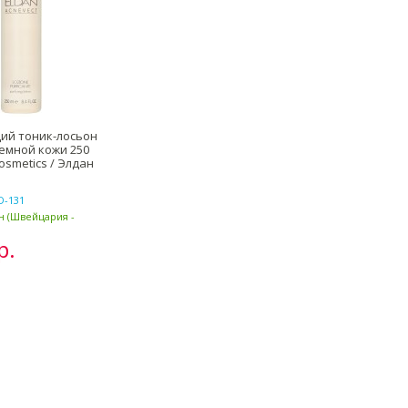
й тоник-лосьон
емной кожи 250
osmetics / Элдан
D-131
ан (Швейцария -
р.