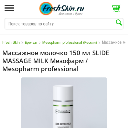
>
>
>
Массажное мо
Fresh Skin
Бренды
Mesopharm professional (Россия)
Массажное молочко 150 мл SLIDE
MASSAGE MILK Мезофарм /
M
N
O
P
Q
S
T
V
W
Mesopharm professional