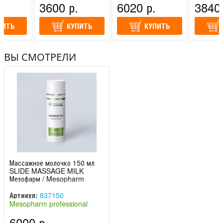
.
3600 р.
6020 р.
3840 
(Россия)
(Россия)
(Россия)
ПИТЬ
КУПИТЬ
КУПИТЬ
ВЫ СМОТРЕЛИ
Массажное молочко 150 мл
SLIDE MASSAGE MILK
Мезофарм / Mesopharm
professional
Артикул:
837150
Mesopharm professional
(Россия)
6000 р.