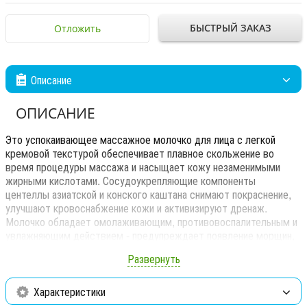
БЫСТРЫЙ ЗАКАЗ
Отложить
Описание
ОПИСАНИЕ
Это успокаивающее массажное молочко для лица с легкой
кремовой текстурой обеспечивает плавное скольжение во
время процедуры массажа и насыщает кожу незаменимыми
жирными кислотами. Сосудоукрепляющие компоненты
центеллы азиатской и конского каштана снимают покраснение,
улучшают кровоснабжение кожи и активизируют дренаж.
Молочко обладает омолаживающим, противовоспалительным и
увлажняющим действием - предупреждает появление морщин,
успокаивает раздраженную кожу, препятствует появлению
Развернуть
шелушения и сухости кожи.
Снимает раздражение и шелушение
Характеристики