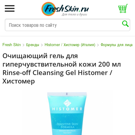
>
>
>
Fresh Skin
Бренды
Histomer / Хистомер (Италия)
Формулы для лица
Очищающий гель для
гиперчувствительной кожи 200 мл
M
N
O
P
Q
S
T
V
W
Rinse-off Cleansing Gel Histomer /
Хистомер