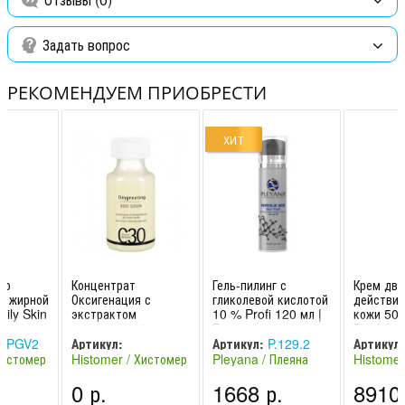
Задать вопрос
РЕКОМЕНДУЕМ ПРИОБРЕСТИ
ХИТ
го
Концентрат
Гель-пилинг с
Крем дво
я жирной
Оксигенация с
гликолевой кислотой
действия
Oily Skin
экстрактом
10 % Profi 120 мл |
кожи 50 
 Cream
планктона 18 мл
Плеяна
Dual Act
Хистомер
Oxygenating Body
Histomer
SPGV2
Артикул:
Артикул:
P.129.2
Артикул:
Serum Histomer /
Хистомер
Histomer / Хистомер
Pleyana / Плеяна
Histomer
HISC30P13
Хистом
(Италия)
(Россия)
(Италия)
.
0 р.
1668 р.
8910 