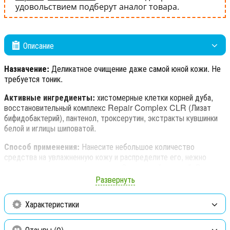
удовольствием подберут аналог товара.
Описание
Назначение:
Деликатное очищение даже самой юной кожи. Не
требуется тоник.
Активные ингредиенты:
хистомерные клетки корней дуба,
восстановительный комплекс Repair Complex CLR (Лизат
бифидобактерий), пантенол, троксерутин, экстракты кувшинки
белой и иглицы шиповатой.
Способ применения:
Нанесите небольшое количество
средства на увлажненную кожу и распределите его, нежно
массируя круговыми движениями. Затем смойте водой. В случае
очень жирной или загрязненной кожи повторите процедуру.
Развернуть
Характеристики
Отзывы (0)