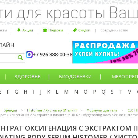
акты
|
Акции
|
Подарки
|
Скидки
|
Сотрудничество
НЛАЙН
+7 926 888-00-38
ЗДОРОВЬЕ
БИОДОБАВКИ
МЕЗОПРЕП
E
F
G
H
I
J
K
L
M
N
O
P
Q
S
T
V
Бренды
>
Histomer / Хистомер (Италия)
>
Формулы для тела
>
С30 H
рат Оксигенация с экстрактом планктона 18 мл Oxygenating Body Serum Histome
НТРАТ ОКСИГЕНАЦИЯ С ЭКСТРАКТОМ 
NATING BODY SERUM HISTOMER / ХИСТ