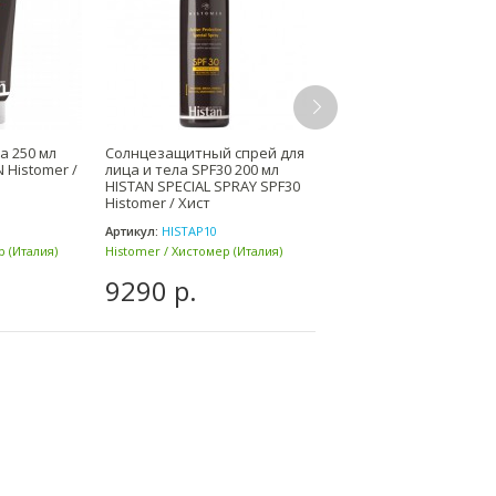
а 250 мл
Солнцезащитный спрей для
Мыло Алеп для
 Histomer /
лица и тела SPF30 200 мл
чувствительной кожи 2
HISTAN SPECIAL SPRAY SPF30
Savon d'Alep pur CHAR
Histomer / Хист
D'ORIENT / ШАРМ ДЕ О
Артикул:
HISTAP10
Артикул:
1520
р (Италия)
Histomer / Хистомер (Италия)
Charme d'Orient / Шарм де
Ориент (Франция)
9290 р.
2200 р.