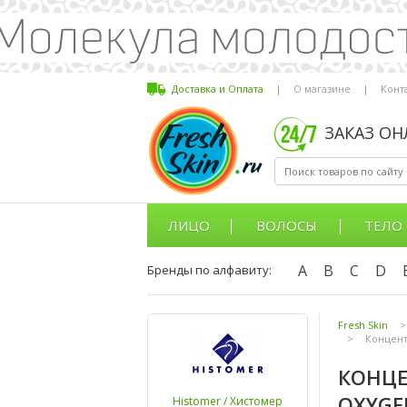
Доставка и Оплата
|
О магазине
|
Конт
ЗАКАЗ О
ЛИЦО
ВОЛОСЫ
ТЕЛО
A
B
C
D
Бренды по алфавиту:
Fresh Skin
>
>
Концент
КОНЦЕ
OXYGE
Histomer / Хистомер