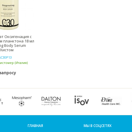
т Оксигенация с
м планктона 18 мл
ng Body Serum
 Хистом
SC30P13
Хистомер (Италия)
запросу
ГЛАВНАЯ
МЫ В СОЦСЕТЯХ