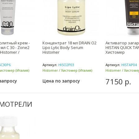
юлитный крем -
Концентрат 18 мл DRAIN O2
Активатор загар
 мл C 30 - Zone2
Lipo Lytic Body Serum
HISTAN QUICK TAN
Histomer /
Histomer
Хистомер
SC30P6
Артикул:
HISO2P03
Артикул:
HISTAP04
Хистомер (Италия)
Histomer / Хистомер (Италия)
Histomer / Хистоме
7150 р.
запросу
Цена по запросу
СМОТРЕЛИ