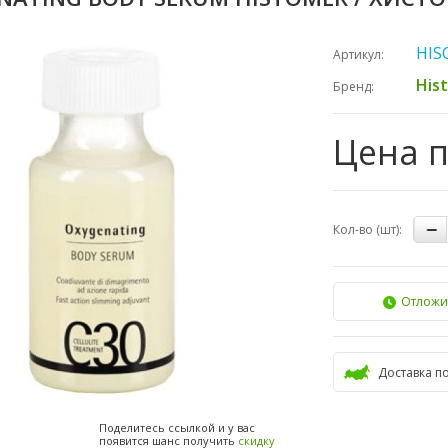
HIS
Артикул:
His
Бренд:
Цена 
Кол-во (шт):
Отложи
Доставка п
Поделитесь ссылкой и у вас
появится шанс получить
скидку